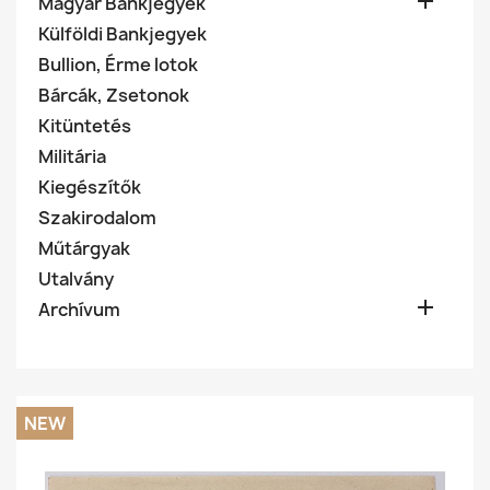

Magyar Bankjegyek
Külföldi Bankjegyek
Bullion, Érme lotok
Bárcák, Zsetonok
Kitüntetés
Militária
Kiegészítők
Szakirodalom
Műtárgyak
Utalvány

Archívum
NEW