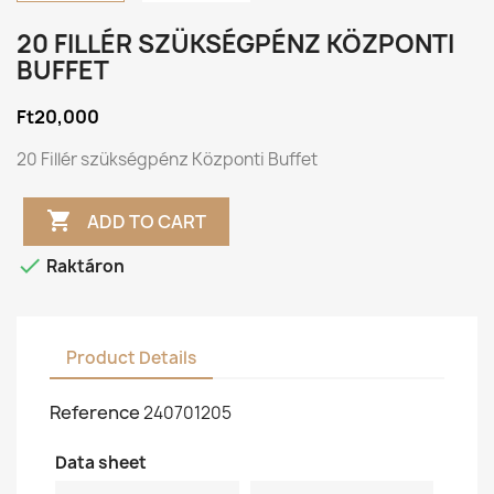
20 FILLÉR SZÜKSÉGPÉNZ KÖZPONTI
BUFFET
Ft20,000
20 Fillér szükségpénz Központi Buffet

ADD TO CART

Raktáron
Product Details
Reference
240701205
Data sheet