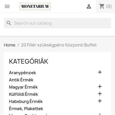
shopping_cart


(0)
search
Home
20 Fillér szükségpénz Központi Buffet
KATEGÓRIÁK

Aranypénzek
Antik Érmék

Magyar Érmék

Külföldi Érmék

Habsburg Érmék
Érmek, Plakettek