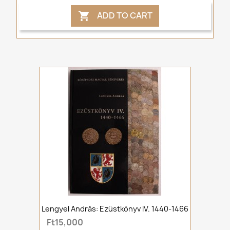
ADD TO CART

Lengyel András: Ezüstkönyv IV. 1440-1466
Ft15,000