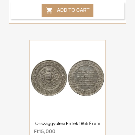
ADD TO CART

Országgyűlési Emlék 1865 Érem
Ft15,000