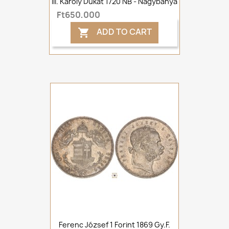
III. Károly Dukát 1720 NB - Nagybánya
Ft650,000
ADD TO CART

Ferenc József 1 Forint 1869 Gy.F.