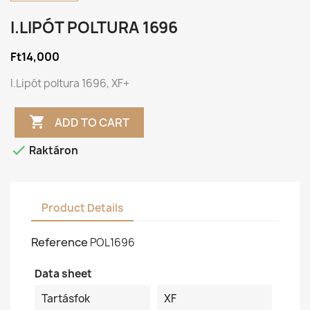
I.LIPÓT POLTURA 1696
Ft14,000
I.Lipót poltura 1696, XF+

ADD TO CART

Raktáron
Product Details
Reference
POL1696
Data sheet
Tartásfok
XF