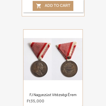
ADD TO CART

FJ Nagyezüst Vitézségi Érem
Ft35,000