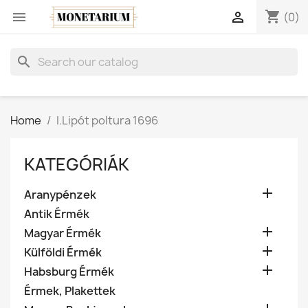
shopping_cart


(0)
search
Home
I.Lipót poltura 1696
KATEGÓRIÁK

Aranypénzek
Antik Érmék

Magyar Érmék

Külföldi Érmék

Habsburg Érmék
Érmek, Plakettek