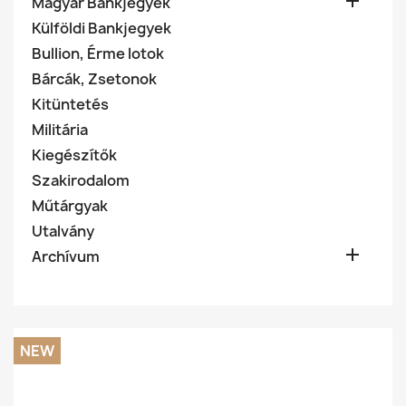

Magyar Bankjegyek
Külföldi Bankjegyek
Bullion, Érme lotok
Bárcák, Zsetonok
Kitüntetés
Militária
Kiegészítők
Szakirodalom
Műtárgyak
Utalvány

Archívum
NEW