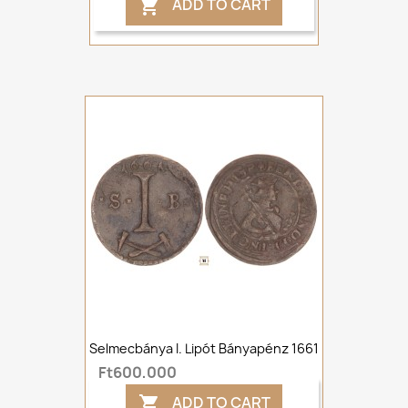
ADD TO CART

Selmecbánya I. Lipót Bányapénz 1661
Ft600,000
ADD TO CART
