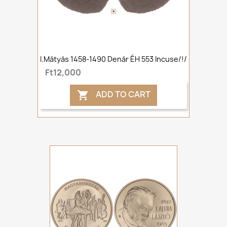
I.Mátyás 1458-1490 Denár ÉH 553 Incuse/!/
Ft12,000
ADD TO CART
