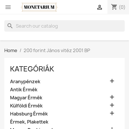
shopping_cart


(0)
search
Home
200 forint János vitéz 2001 BP
KATEGÓRIÁK

Aranypénzek
Antik Érmék

Magyar Érmék

Külföldi Érmék

Habsburg Érmék
Érmek, Plakettek