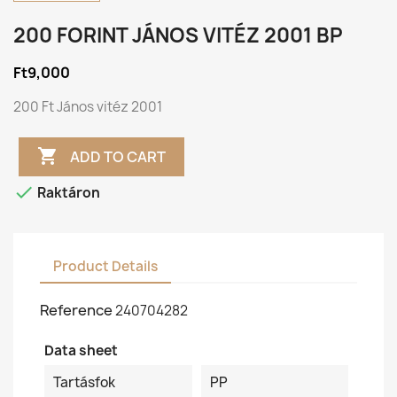
200 FORINT JÁNOS VITÉZ 2001 BP
Ft9,000
200 Ft János vitéz 2001

ADD TO CART

Raktáron
Product Details
Reference
240704282
Data sheet
Tartásfok
PP