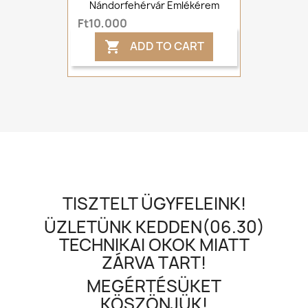
Nándorfehérvár Emlékérem
Ft10,000
ADD TO CART

TISZTELT ÜGYFELEINK!
ÜZLETÜNK KEDDEN(06.30)
TECHNIKAI OKOK MIATT
ZÁRVA TART!
MEGÉRTÉSÜKET
KÖSZÖNJÜK!