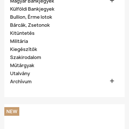

Magyar Bankjegyek
Külföldi Bankjegyek
Bullion, Érme lotok
Bárcák, Zsetonok
Kitüntetés
Militária
Kiegészítők
Szakirodalom
Műtárgyak
Utalvány

Archívum
NEW