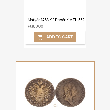
I. Mátyás 1458-90 Denár K-A ÉH 562
Ft8,000
ADD TO CART
