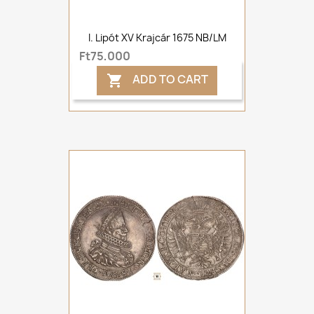
I. Lipót XV Krajcár 1675 NB/LM
Ft75,000
ADD TO CART
