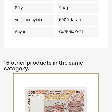
Súly
9,4 g
Vert mennyiség
5000 darab
Anyag
Cu75Ni4Zn21
16 other products in the same
category: