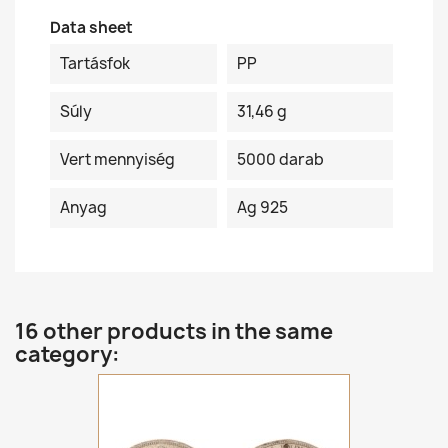
Data sheet
Tartásfok
PP
Súly
31,46 g
Vert mennyiség
5000 darab
Anyag
Ag 925
16 other products in the same
category: