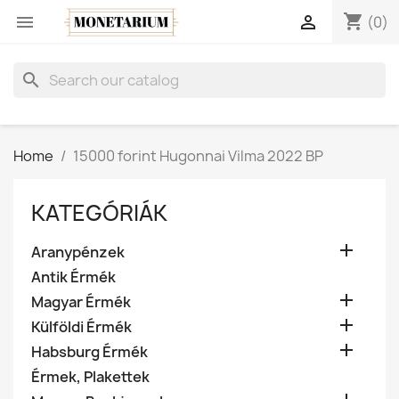
shopping_cart


(0)
search
Home
15000 forint Hugonnai Vilma 2022 BP
KATEGÓRIÁK

Aranypénzek
Antik Érmék

Magyar Érmék

Külföldi Érmék

Habsburg Érmék
Érmek, Plakettek