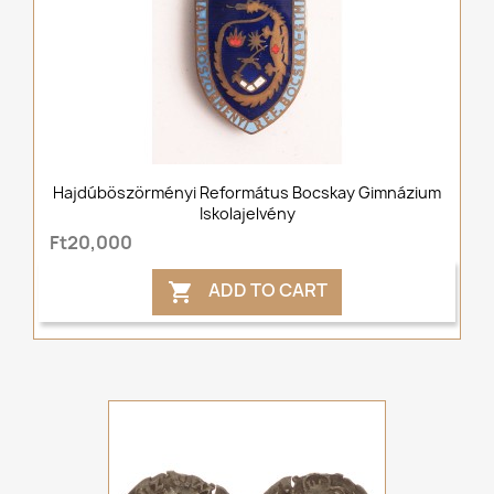
Hajdúböszörményi Református Bocskay Gimnázium
Iskolajelvény
Ft20,000
ADD TO CART
