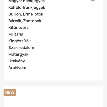

Magyar Bankjegyek
Külföldi Bankjegyek
Bullion, Érme lotok
Bárcák, Zsetonok
Kitüntetés
Militária
Kiegészítők
Szakirodalom
Műtárgyak
Utalvány

Archívum
NEW