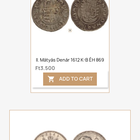
II. Mátyás Denár 1612 K-B ÉH 869
Ft3,500
ADD TO CART
