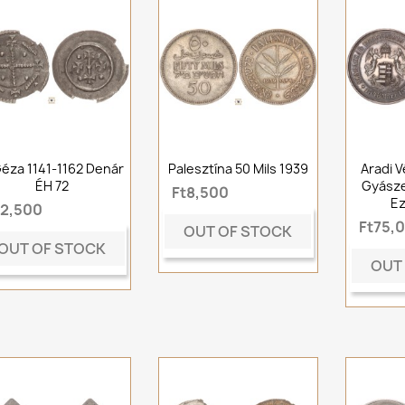
 Géza 1141-1162 Denár
Palesztína 50 Mils 1939
Aradi V
ÉH 72
Gyásze
Ft8,500
E
t2,500
Ft75,
OUT OF STOCK
OUT OF STOCK
OUT