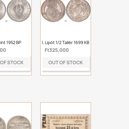
rint 1952 BP
I. Lipót 1/2 Tallér 1699 KB
000
Ft325,000
 OF STOCK
OUT OF STOCK