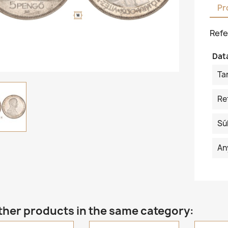
Pr
Refe
Dat
Ta
Re
Sú
An
ther products in the same category: