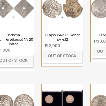
Barnevál
I. Lajos 1342-82 Denár
1 Fo
omfiértékesítő NV 20
ÉH 432
Ft10,
Bárca
Ft2,000
t1,000
OUT
OUT OF STOCK
OUT OF STOCK