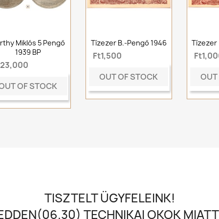
rthy Miklós 5 Pengő
Tízezer B.-Pengő 1946
Tízezer
1939 BP
Ft1,500
Ft1,00
t23,000
OUT OF STOCK
OUT
OUT OF STOCK
TISZTELT ÜGYFELEINK!
DDEN(06.30) TECHNIKAI OKOK MIATT