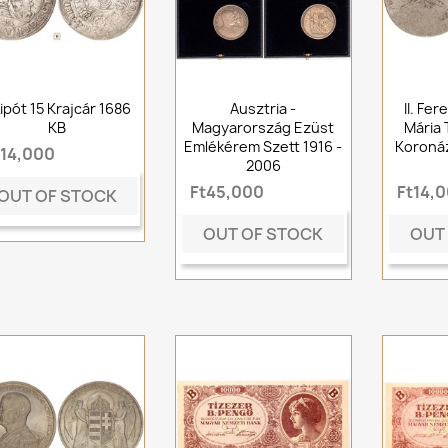
 Lipót 15 Krajcár 1686
Ausztria -
II. Fe
KB
Magyarország Ezüst
Mária 
Emlékérem Szett 1916 -
Koroná
t14,000
2006
Ft45,000
Ft14,
OUT OF STOCK
OUT OF STOCK
OUT