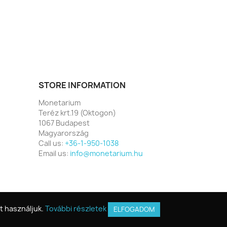
STORE INFORMATION
Monetarium
Teréz krt.19 (Oktogon)
1067 Budapest
Magyarország
Call us:
+36-1-950-1038
Email us:
info@monetarium.hu
t használjuk.
t használjuk.
További részletek
További részletek
ELFOGADOM
ELFOGADOM