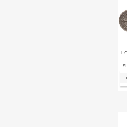
II.
F