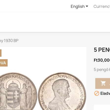

English
Currenc
hy 1930 BP
5 PEN
Ft30,00
DVA
5 pengő 


Elad