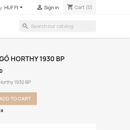
shopping_cart


Cart
(0)
y:
HUF Ft
Sign in
search
GŐ HORTHY 1930 BP
0
Horthy 1930 BP
ADD TO CART
va