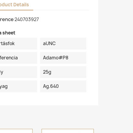
oduct Details
rence
240703927
a sheet
rtásfok
aUNC
ferencia
Adamo#P8
ly
25g
yag
Ag.640