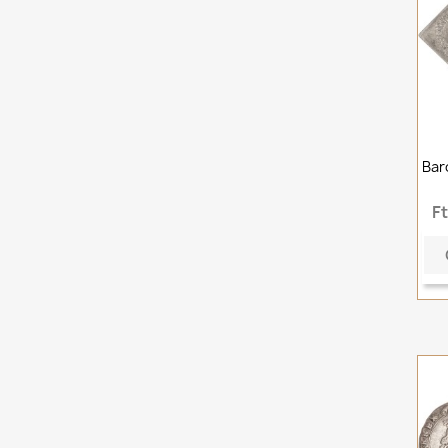
Bar
F