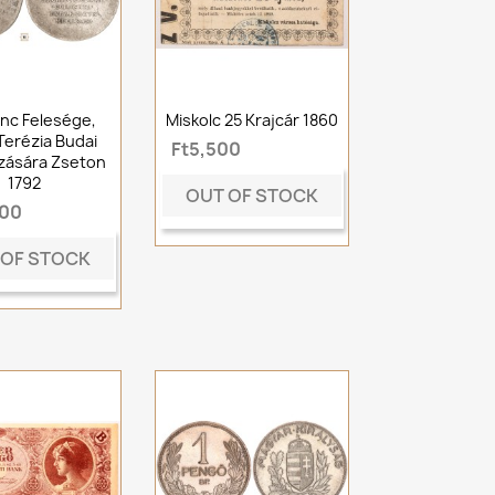
renc Felesége,
Miskolc 25 Krajcár 1860
Terézia Budai
Ft5,500
zására Zseton
1792
OUT OF STOCK
000
 OF STOCK