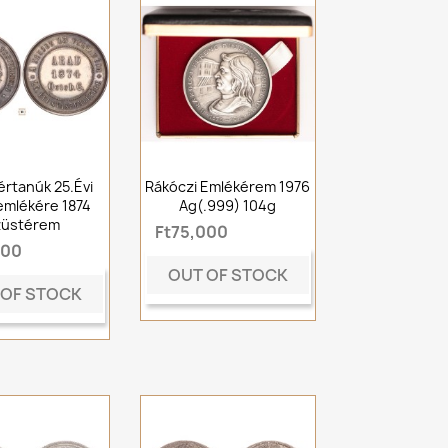
értanúk 25.évi
Rákóczi Emlékérem 1976
mlékére 1874
Ag(.999) 104g
züstérem
Ft75,000
000
OUT OF STOCK
 OF STOCK