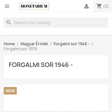
shopping_cart


(0)
search
Home
Magyar Érmék
Forgalmi sor 1946 -
Forgalmi sor 1979
FORGALMI SOR 1946 -
NEW