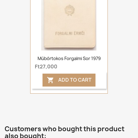
Műbőrtokos Forgalmi Sor 1979
Ft27,000
ADD TO CART

Customers who bought this product
also bought: