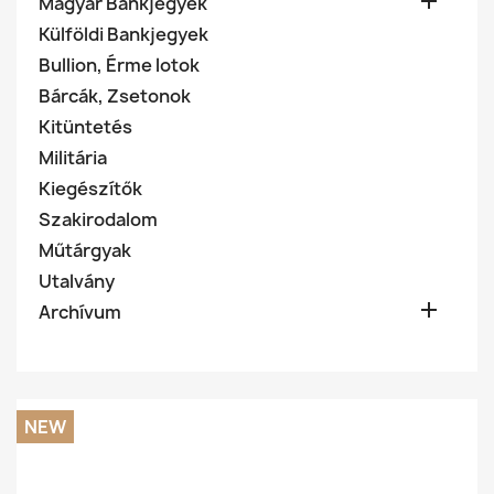

Magyar Bankjegyek
Külföldi Bankjegyek
Bullion, Érme lotok
Bárcák, Zsetonok
Kitüntetés
Militária
Kiegészítők
Szakirodalom
Műtárgyak
Utalvány

Archívum
NEW