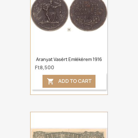
Aranyat Vasért Emlékérem 1916
Ft8,500
ADD TO CART
