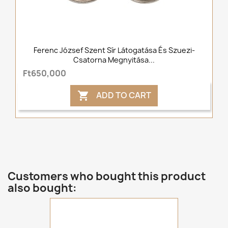
Ferenc József Szent Sír Látogatása És Szuezi-
Csatorna Megnyitása...
Ft650,000
ADD TO CART

Customers who bought this product
also bought: