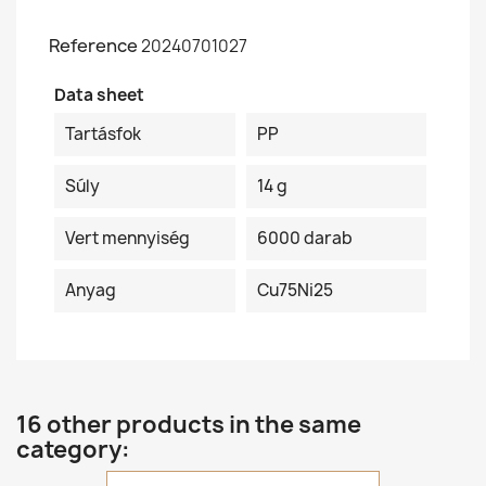
Reference
20240701027
Data sheet
Tartásfok
PP
Súly
14 g
Vert mennyiség
6000 darab
Anyag
Cu75Ni25
16 other products in the same
category: