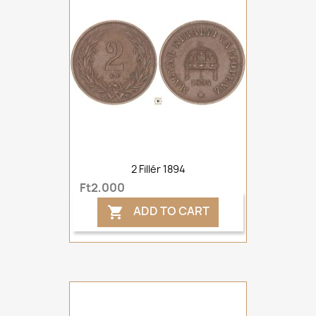
2 Fillér 1894
Ft2,000
ADD TO CART
