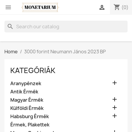
shopping_cart


(0)
search
Home
3000 forint Neumann János 2023 BP
KATEGÓRIÁK

Aranypénzek
Antik Érmék

Magyar Érmék

Külföldi Érmék

Habsburg Érmék
Érmek, Plakettek