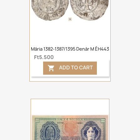
Mária 1382-1387/1395 Denár M ÉH443
Ft5,500
ADD TO CART
