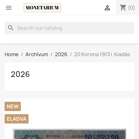
shopping_cart


(0)
search
Home
Archívum
2026
20 Korona 1913 I. Kiadás
2026
NEW
ELADVA