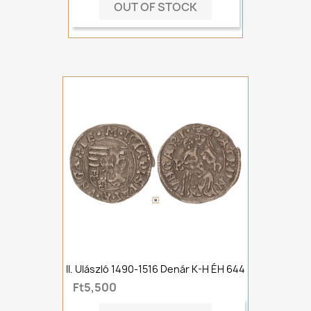
OUT OF STOCK
II. Ulászló 1490-1516 Denár K-H ÉH 644
Ft5,500