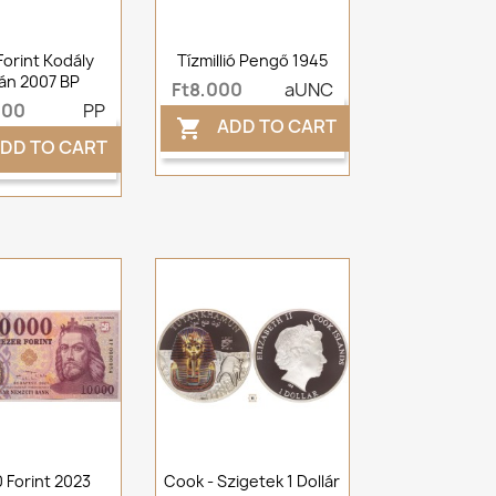
Forint Kodály
Tízmillió Pengő 1945
án 2007 BP
Ft8,000
aUNC
000
PP
ADD TO CART

DD TO CART
 Forint 2023
Cook - Szigetek 1 Dollár