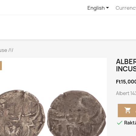

English
Currenc
se /!/
ALBER
INCUS
Ft15,00
Albert 14


Rakt