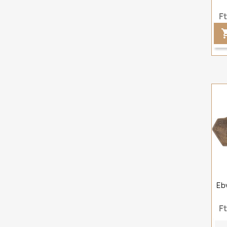
F
Eb
F