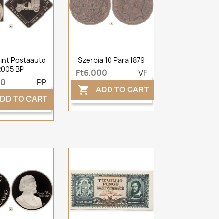
rint Postaautó
Szerbia 10 Para 1879
2005 BP
Ft6,000
VF
00
PP
ADD TO CART

DD TO CART