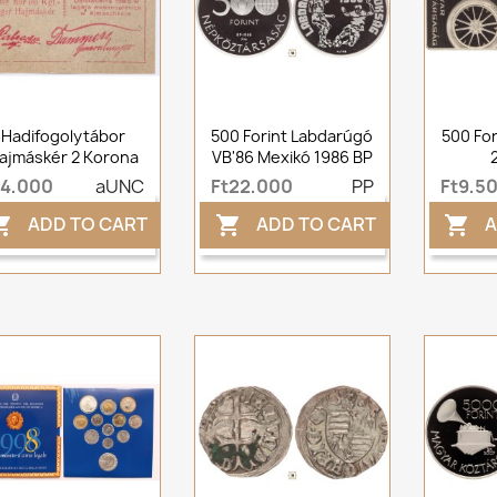
Hadifogolytábor
500 Forint Labdarúgó
500 Fo
ajmáskér 2 Korona
VB'86 Mexikó 1986 BP
t4,000
aUNC
Ft22,000
PP
Ft9,5
ADD TO CART
ADD TO CART
A


