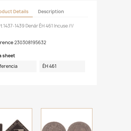
oduct Details
Description
t 1437-1439 Denár ÉH 461 Incuse /!/
rence
230308195632
a sheet
ferencia
ÉH 461