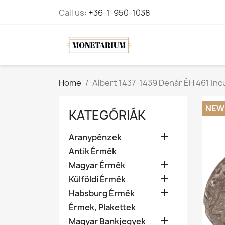
Call us:
+36-1-950-1038
Home
Albert 1437-1439 Denár ÉH 461 Incu
NEW
KATEGÓRIÁK

Aranypénzek
Antik Érmék

Magyar Érmék

Külföldi Érmék

Habsburg Érmék
Érmek, Plakettek

Magyar Bankjegyek