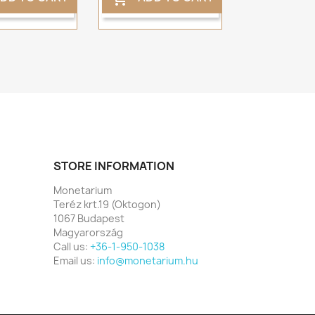
STORE INFORMATION
Monetarium
Teréz krt.19 (Oktogon)
1067 Budapest
Magyarország
Call us:
+36-1-950-1038
Email us:
info@monetarium.hu