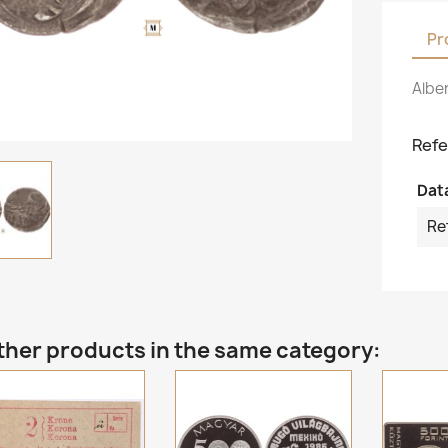
Pr
Alber
Refe
Dat
Re
ther products in the same category: