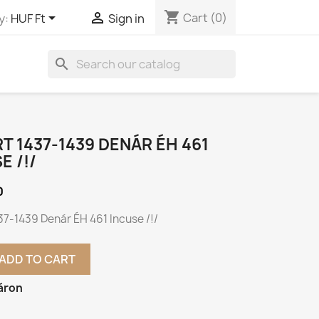
shopping_cart


Cart
(0)
y:
HUF Ft
Sign in
search
T 1437-1439 DENÁR ÉH 461
E /!/
0
37-1439 Denár ÉH 461 Incuse /!/
ADD TO CART
áron