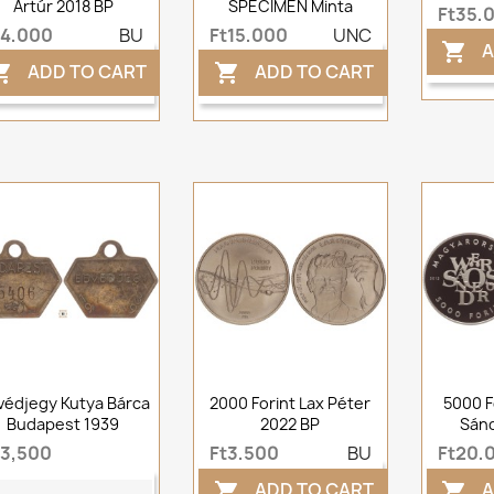
Artúr 2018 BP
SPECIMEN Minta
Ft35,
t4,000
BU
Ft15,000
UNC
A

ADD TO CART
ADD TO CART


védjegy Kutya Bárca
2000 Forint Lax Péter
5000 F
Budapest 1939
2022 BP
Sánd
t3,500
Ft3,500
BU
Ft20,
ADD TO CART
A

