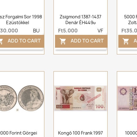
sz Forgalmi Sor 1998
Zsigmond 1387-1437
5000 
Ezüstökkel
Denár ÉH449υ
Zolt
t30,000
BU
Ft5,000
VF
Ft35,
ADD TO CART
ADD TO CART
A



2000 Forint Görgei
Kongó 100 Frank 1997
10000