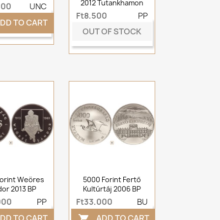
2012 Tutankhamon
000
UNC
Ft8,500
PP
DD TO CART
OUT OF STOCK
orint Weöres
5000 Forint Fertő
or 2013 BP
Kultúrtáj 2006 BP
000
PP
Ft33,000
BU
DD TO CART
ADD TO CART
