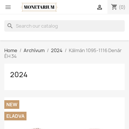
shopping_cart


(0)
search
Home
Archívum
2024
Kálmán 1095-1116 Denár
ÉH 34
2024
NEW
ELADVA