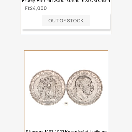
Erdély, Bethlen Gábor Garas 1623 CM Kassa
Ft24,000
OUT OF STOCK
5 Korona 1867-1907 Koronázási Jubileum