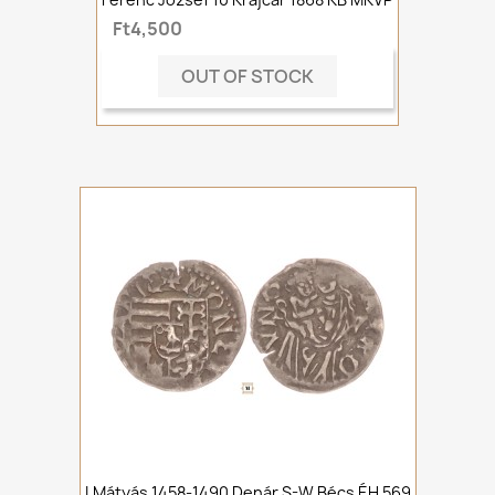
Ft4,500
OUT OF STOCK
I.Mátyás 1458-1490 Denár S-W Bécs ÉH 569