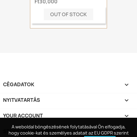
Ft30,000
OUT OF STOCK
CÉGADATOK

NYITVATARTÁS

YOUR ACCOUNT

A weboldal böngészésének folytatásával Ön elfogadja,
A weboldal böngészésének folytatásával Ön elfogadja,
STORE INFORMATION
keyboard_arrow_down
hogy cookie-kat és személyes adatait az EU GDPR szerint
hogy cookie-kat és személyes adatait az EU GDPR szerint