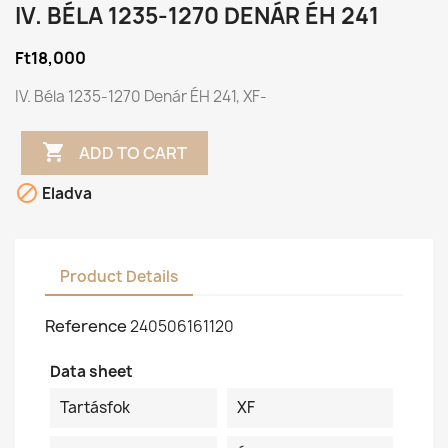
IV. BÉLA 1235-1270 DENÁR ÉH 241
Ft18,000
IV. Béla 1235-1270 Denár ÉH 241, XF-

ADD TO CART

Eladva
Product Details
Reference
240506161120
Data sheet
Tartásfok
XF