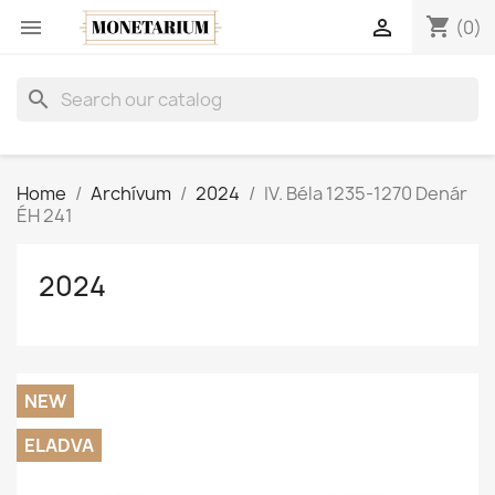
shopping_cart


(0)
search
Home
Archívum
2024
IV. Béla 1235-1270 Denár
ÉH 241
2024
NEW
ELADVA