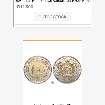
USA Indian Head Unciás Befektetési Ezüst Érme
Ft12,500
OUT OF STOCK