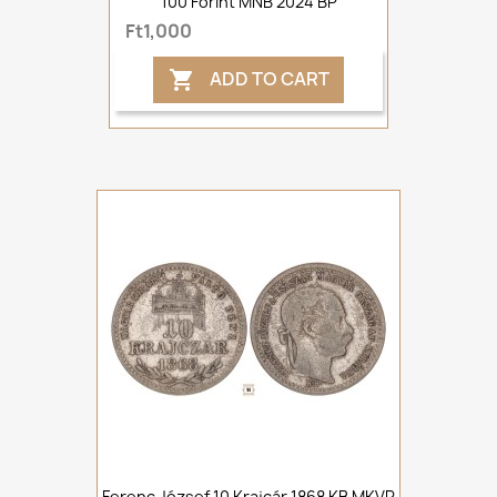
100 Forint MNB 2024 BP
Ft1,000
ADD TO CART

Ferenc József 10 Krajcár 1868 KB MKVP