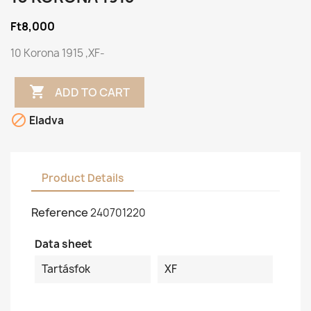
Ft8,000
10 Korona 1915 ,XF-

ADD TO CART

Eladva
Product Details
Reference
240701220
Data sheet
Tartásfok
XF