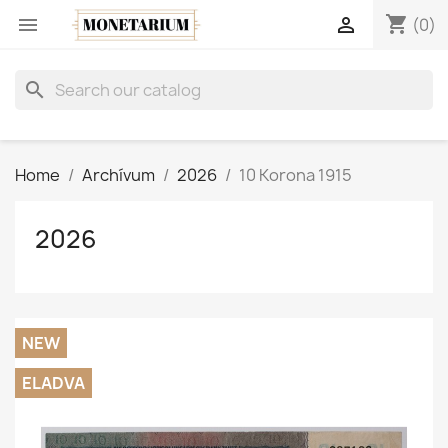
shopping_cart


(0)
search
Home
Archívum
2026
10 Korona 1915
2026
NEW
ELADVA