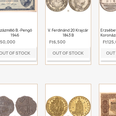
zázmillió B.-Pengő
V. Ferdinánd 20 Krajcár
Erzsébet
1946
1843 B
Koronázá
t50,000
Ft6,500
Ft125
OUT OF STOCK
OUT OF STOCK
OUT