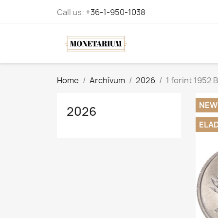
Call us:
+36-1-950-1038
Home
Archívum
2026
1 forint 1952 
NEW
2026
ELA