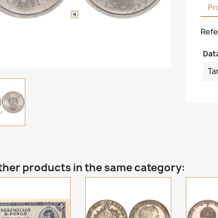
Pr
Refe
Dat
Ta
ther products in the same category: