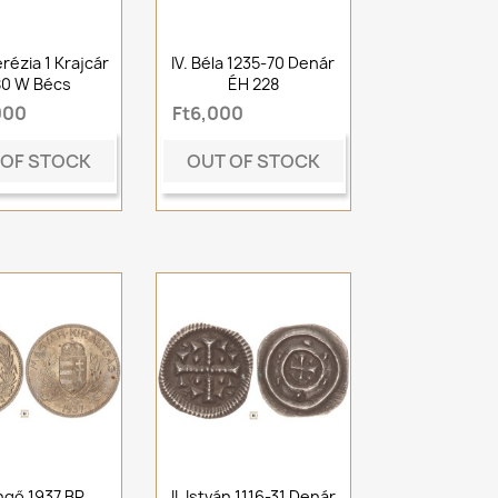
rézia 1 Krajcár
IV. Béla 1235-70 Denár
80 W Bécs
ÉH 228
000
Ft6,000
 OF STOCK
OUT OF STOCK
ngő 1937 BP
II. István 1116-31 Denár