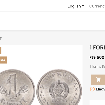

English
Currenc
BP
1 FOR
Ft9,500
DVA
1 forint 


Elad