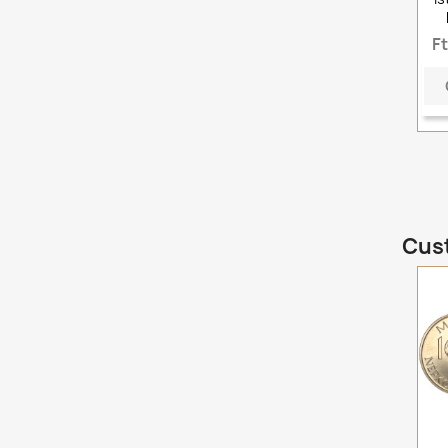
F
Cust