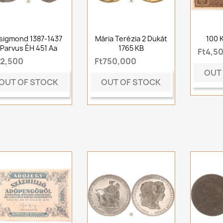
sigmond 1387-1437
Mária Terézia 2 Dukát
100 
Parvus ÉH 451 Aa
1765 KB
Ft4,5
t2,500
Ft750,000
OUT
OUT OF STOCK
OUT OF STOCK