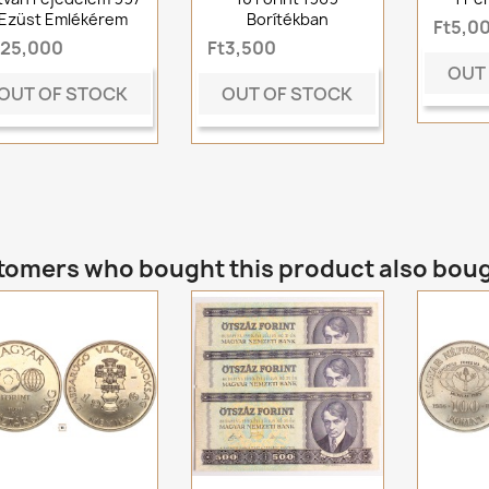
Ezüst Emlékérem
Borítékban
Ft5,0
t25,000
Ft3,500
OUT
OUT OF STOCK
OUT OF STOCK
omers who bought this product also bou