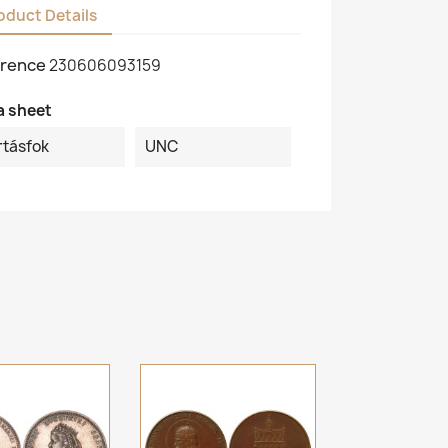
oduct Details
rence
230606093159
a sheet
rtásfok
UNC