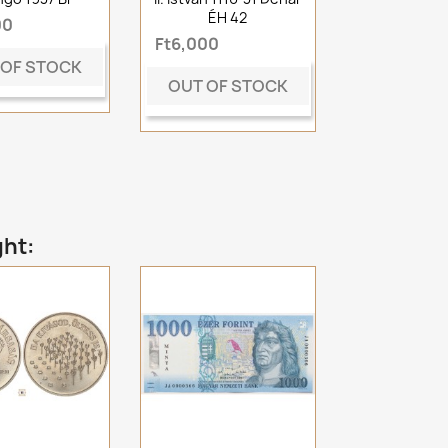
ÉH 42
00
Ft6,000
 OF STOCK
OUT OF STOCK
ght: