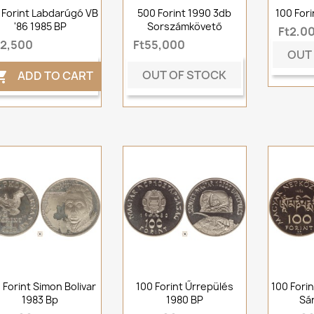
 Forint Labdarúgó VB
500 Forint 1990 3db
100 For
'86 1985 BP
Sorszámkövető
Ft2,0
t2,500
Ft55,000
OUT
OUT OF STOCK
ADD TO CART

 Forint Simon Bolivar
100 Forint Űrrepülés
100 Fori
1983 Bp
1980 BP
Sá