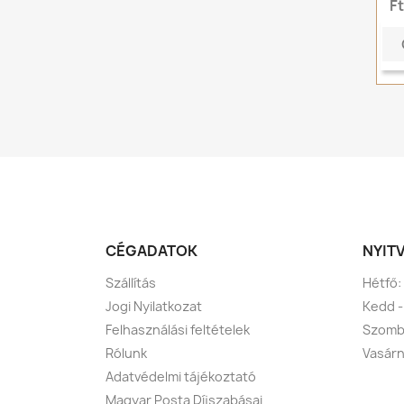
F
CÉGADATOK
NYIT
Szállítás
Hétfő:
Jogi Nyilatkozat
Kedd -
Felhasználási feltételek
Szomba
Rólunk
Vasárn
Adatvédelmi tájékoztató
Magyar Posta Díjszabásai