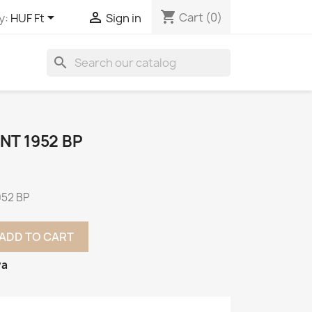
shopping_cart


Cart
(0)
y:
HUF Ft
Sign in
search
INT 1952 BP
1952 BP
ADD TO CART
va