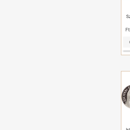
S
F
Is