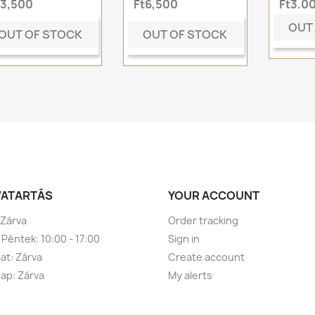
t3,500
Ft6,500
Ft3,0
OUT
OUT OF STOCK
OUT OF STOCK
VATARTÁS
YOUR ACCOUNT
 Zárva
Order tracking
 Péntek: 10:00 - 17:00
Sign in
t: Zárva
Create account
ap: Zárva
My alerts