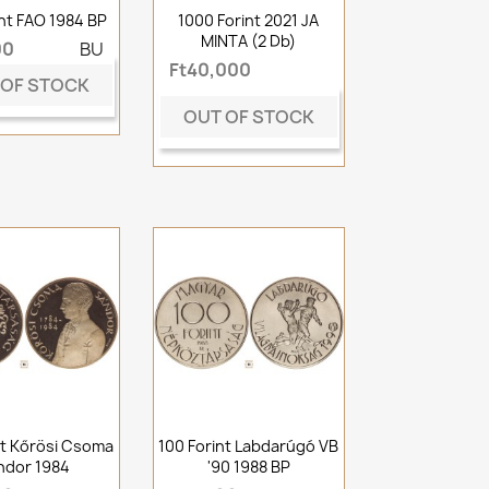
int FAO 1984 BP
1000 Forint 2021 JA
MINTA (2 Db)
00
BU
Ft40,000
 OF STOCK
OUT OF STOCK
nt Kőrösi Csoma
100 Forint Labdarúgó VB
ndor 1984
'90 1988 BP