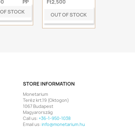
00
PP
Ft2,500
 OF STOCK
OUT OF STOCK
STORE INFORMATION
Monetarium
Teréz krt.19 (Oktogon)
1067 Budapest
Magyarország
Call us:
+36-1-950-1038
Email us:
info@monetarium.hu