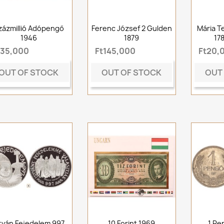
zázmillió Adópengő
Ferenc József 2 Gulden
Mária Te
1946
1879
17
t35,000
Ft145,000
Ft20,
OUT OF STOCK
OUT OF STOCK
OUT
tván Fejedelem 997
10 Forint 1969
1 Pe