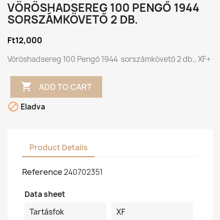
VÖRÖSHADSEREG 100 PENGŐ 1944
SORSZÁMKÖVETŐ 2 DB.
Ft12,000
Vöröshadsereg 100 Pengő 1944 sorszámkövető 2 db., XF+

ADD TO CART

Eladva
Product Details
Reference
240702351
Data sheet
Tartásfok
XF