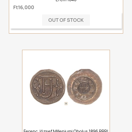
Ft16,000
OUT OF STOCK
Ferenc József Milleniumi Obolus 1896 RRR!