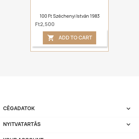
100 Ft Széchenyi István 1983
Ft2,500
ADD TO CART

CÉGADATOK

NYITVATARTÁS
