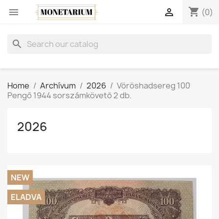
shopping_cart


(0)
search
Home
Archívum
2026
Vöröshadsereg 100
Pengő 1944 sorszámkövető 2 db.
2026
NEW
ELADVA