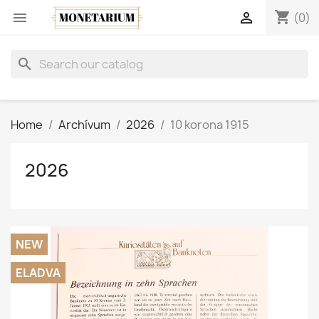
shopping_cart


(0)
search
Home
Archívum
2026
10 korona 1915
2026
NEW
ELADVA