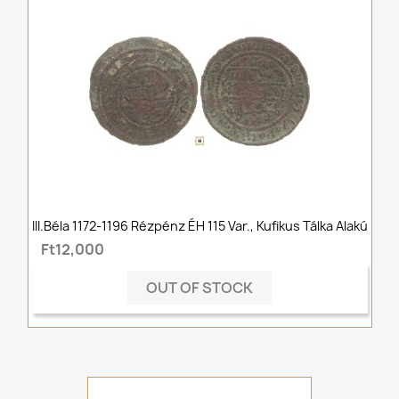
III.Béla 1172-1196 Rézpénz ÉH 115 Var., Kufikus Tálka Alakú
Ft12,000
OUT OF STOCK