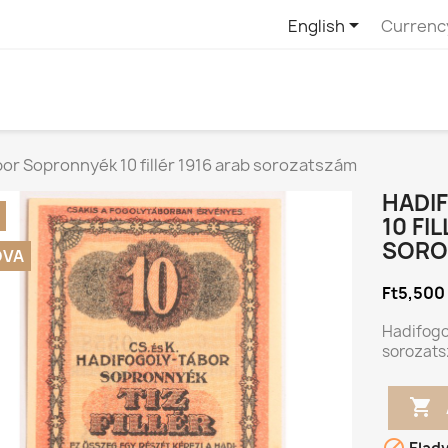

English
Currenc
or Sopronnyék 10 fillér 1916 arab sorozatszám
HADI
10 FI
SORO
DVA
Ft5,500
Hadifogol
sorozat
