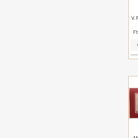
V. 
F
M