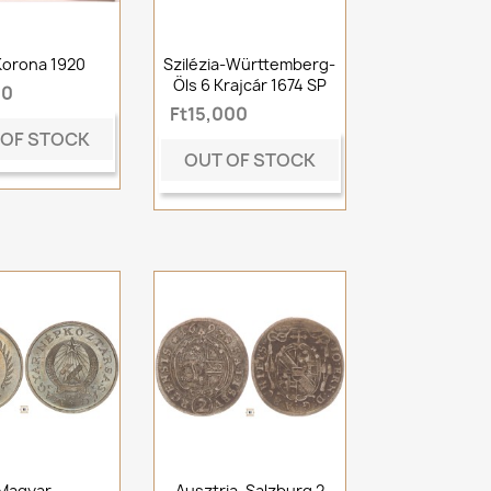
Korona 1920
Szilézia-Württemberg-
Öls 6 Krajcár 1674 SP
00
Ft15,000
 OF STOCK
OUT OF STOCK
Magyar
Ausztria, Salzburg 2