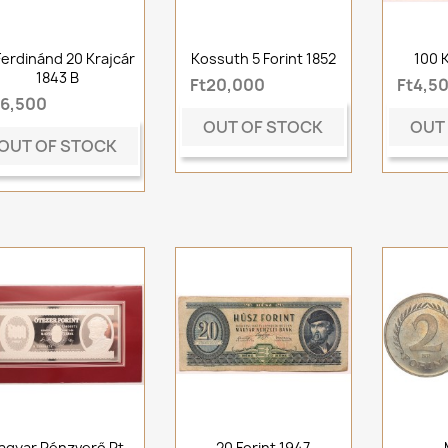
Ferdinánd 20 Krajcár
Kossuth 5 Forint 1852
100 
1843 B
Ft20,000
Ft4,5
t6,500
OUT OF STOCK
OUT
OUT OF STOCK
agyar Pénzverő Rt.
20 Forint 1947