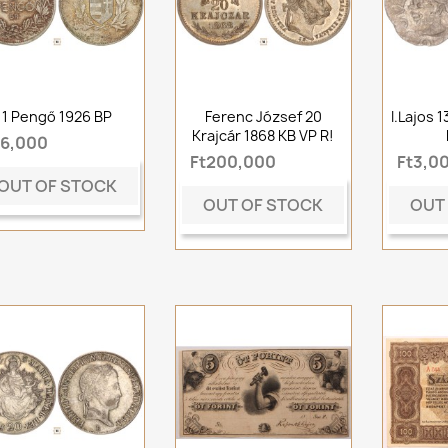
1 Pengő 1926 BP
Ferenc József 20
I.Lajos 
Krajcár 1868 KB VP R!
t6,000
Ft200,000
Ft3,0
OUT OF STOCK
OUT OF STOCK
OUT