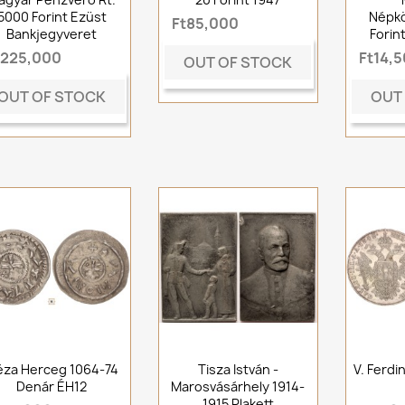
5000 Forint Ezüst
Népkö
Ft85,000
Bankjegyveret
Forint
t225,000
Ft14,
OUT OF STOCK
OUT OF STOCK
OUT
za Herceg 1064-74
Tisza István -
V. Ferdi
Denár ÉH12
Marosvásárhely 1914-
1915 Plakett