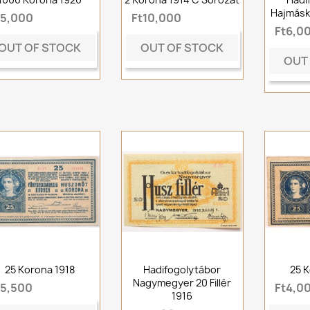
Hajmáské
t5,000
Ft10,000
Ft6,0
OUT OF STOCK
OUT OF STOCK
OUT
25 Korona 1918
Hadifogolytábor
25 K
Nagymegyer 20 Fillér
t5,500
Ft4,0
1916