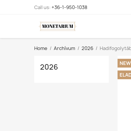
Call us:
+36-1-950-1038
Home
Archívum
2026
Hadifogolytáb
NEW
2026
ELA