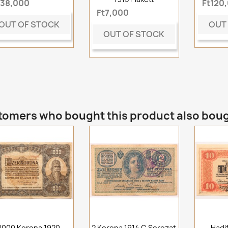
t38,000
Ft120
Ft7,000
OUT OF STOCK
OUT
OUT OF STOCK
omers who bought this product also bou
1000 Korona 1920
2 Korona 1914 C Sorozat
Hadi