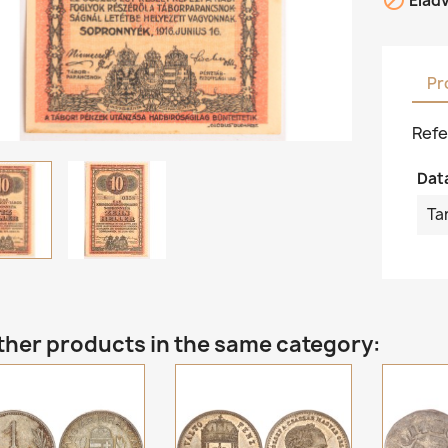

Elad
Pr
Refe
Dat
Ta
ther products in the same category: