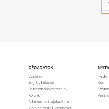
CÉGADATOK
NYIT
Szállítás
Hétfő:
Jogi Nyilatkozat
Kedd -
Felhasználási feltételek
Szomba
Rólunk
Vasárn
Adatvédelmi tájékoztató
Magyar Posta Díjszabásai