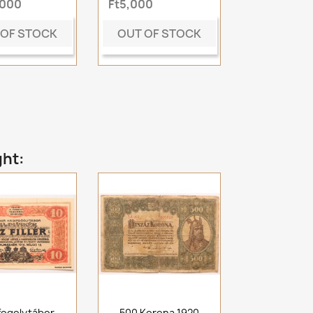
,000
Ft5,000
 OF STOCK
OUT OF STOCK
ght:
fogolytábor
500 Korona 1920