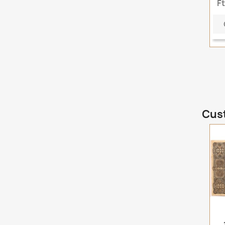
F
Cust