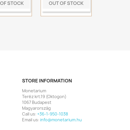
 OF STOCK
OUT OF STOCK
STORE INFORMATION
Monetarium
Teréz krt.19 (Oktogon)
1067 Budapest
Magyarország
Call us:
+36-1-950-1038
Email us:
info@monetarium.hu