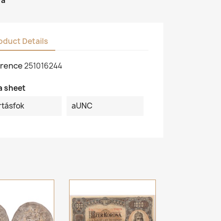
va
oduct Details
rence
251016244
a sheet
rtásfok
aUNC