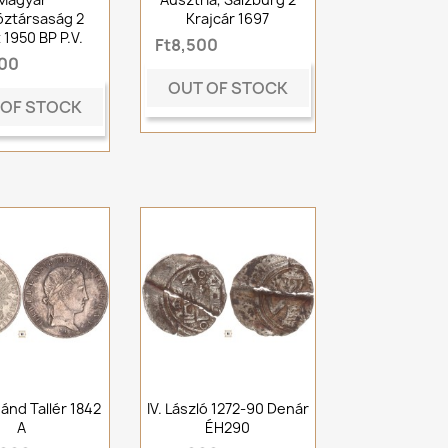
ztársaság 2
Krajcár 1697
 1950 BP P.V.
Ft8,500
500
OUT OF STOCK
 OF STOCK
nánd Tallér 1842
IV. László 1272-90 Denár
A
ÉH290