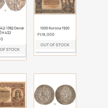
1342-1382 Denár
1000 Korona 1920
ÉH 432
Ft18,000
00
OUT OF STOCK
 OF STOCK