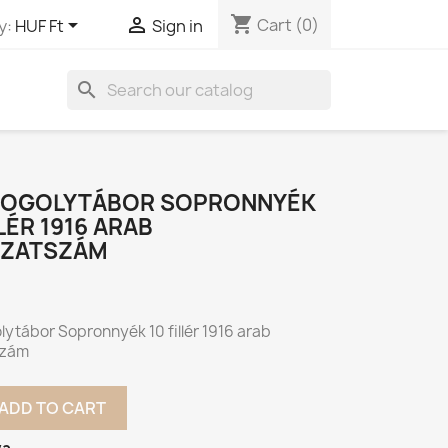
shopping_cart


Cart
(0)
y:
HUF Ft
Sign in
search
FOGOLYTÁBOR SOPRONNYÉK
LLÉR 1916 ARAB
ZATSZÁM
ytábor Sopronnyék 10 fillér 1916 arab
szám
ADD TO CART