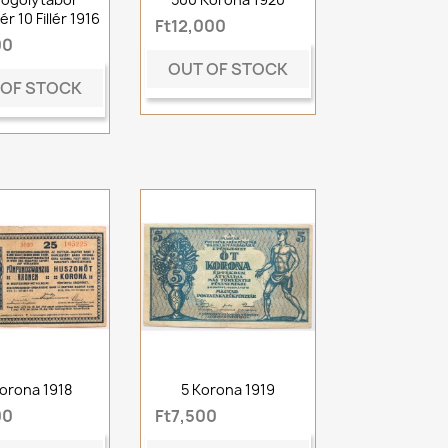
r 10 Fillér 1916
Ft12,000
00
OUT OF STOCK
 OF STOCK
orona 1918
5 Korona 1919
00
Ft7,500