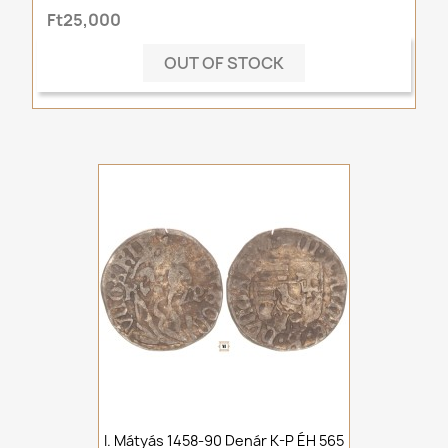
Ft25,000
OUT OF STOCK
I. Mátyás 1458-90 Denár K-P ÉH 565