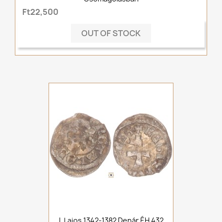
Ft22,500
OUT OF STOCK
I. Lajos 1342-1382 Denár ÉH 432