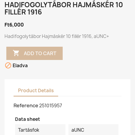
HADIFOGOLYTÁBOR HAJMÁSKÉR 10
FILLÉR 1916
Ft6,000
Hadifogolytábor Hajmáskér 10 fillér 1916, aUNC+

ADD TO CART

Eladva
Product Details
Reference
251015957
Data sheet
Tartásfok
aUNC