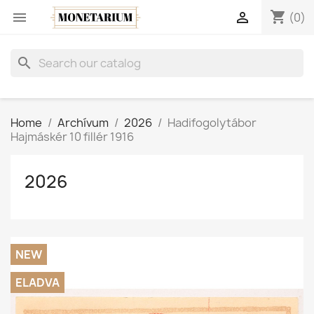
shopping_cart


(0)
search
Home
Archívum
2026
Hadifogolytábor
Hajmáskér 10 fillér 1916
2026
NEW
ELADVA