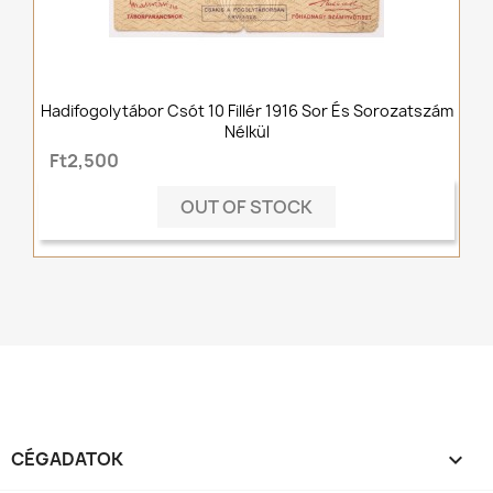
Hadifogolytábor Csót 10 Fillér 1916 Sor És Sorozatszám
Nélkül
Ft2,500
OUT OF STOCK
CÉGADATOK
