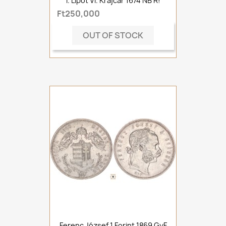
I. Lipót VI. Krajcár 1674 NB R!
Ft250,000
OUT OF STOCK
Ferenc József 1 Forint 1869 GyF