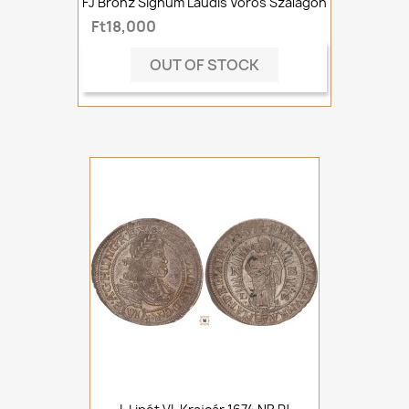
FJ Bronz Signum Laudis Vörös Szalagon
Ft18,000
OUT OF STOCK