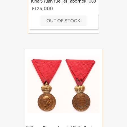
Kína 5 Yuan Yue Fei Tábornok 1988
Ft25,000
OUT OF STOCK