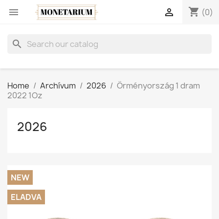
shopping_cart


(0)
search
Home
Archívum
2026
Örményország 1 dram
2022 1Oz
2026
NEW
ELADVA