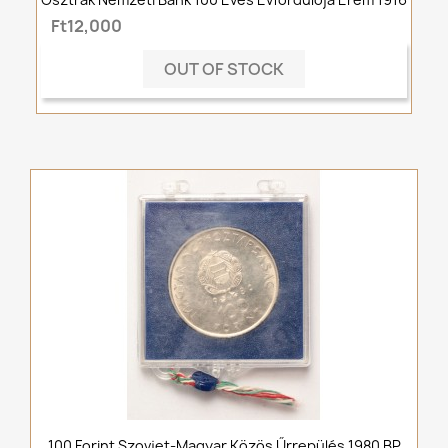
Ft12,000
OUT OF STOCK
100 Forint Szovjet-Magyar Közös Űrrepülés 1980 BP