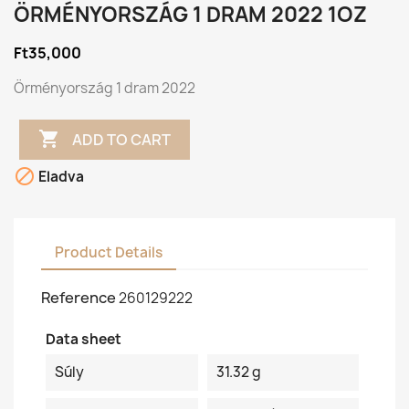
ÖRMÉNYORSZÁG 1 DRAM 2022 1OZ
Ft35,000
Örményország 1 dram 2022

ADD TO CART

Eladva
Product Details
Reference
260129222
Data sheet
Súly
31.32 g