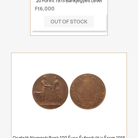
20 Forint 1975 Bankjegyes Levél
Ft6,000
OUT OF STOCK
Osztrák Nemzeti Bank 100 Éves Évfordulója Érem 1916