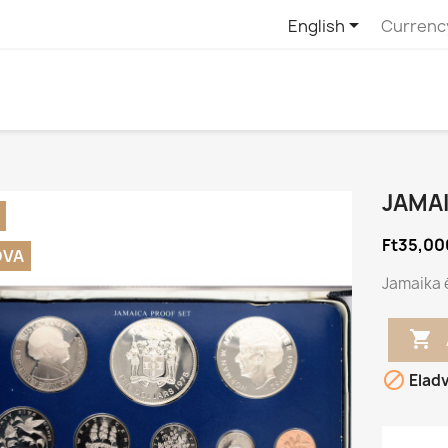

English
Currenc
JAMAI
Ft35,00
DVA
Jamaika 


Elad