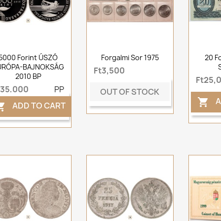
5000 Forint ÚSZÓ
Forgalmi Sor 1975
20 F
URÓPA-BAJNOKSÁG
Ft3,500
2010 BP
Ft25,
t35,000
PP
OUT OF STOCK
A

ADD TO CART
