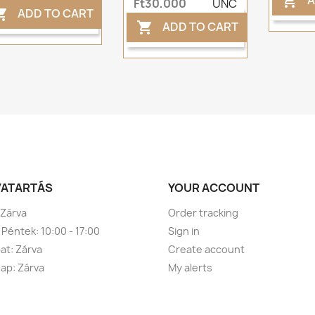

Ft30,000
UNC
ADD TO CART

ADD TO CART

VATARTÁS
YOUR ACCOUNT
 Zárva
Order tracking
 Péntek: 10:00 - 17:00
Sign in
t: Zárva
Create account
ap: Zárva
My alerts