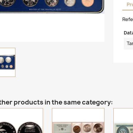
Pr
Refe
Dat
Ta
ther products in the same category: