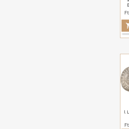
F
I.
F