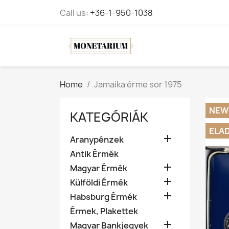
Call us:
+36-1-950-1038
Home
Jamaika érme sor 1975
NEW
KATEGÓRIÁK
ELA

Aranypénzek
Antik Érmék

Magyar Érmék

Külföldi Érmék

Habsburg Érmék
Érmek, Plakettek

Magyar Bankjegyek