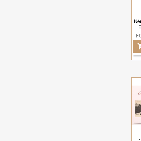
Né
E
F