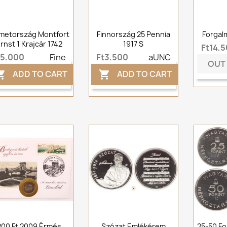
metország Montfort
Finnország 25 Pennia
Forgal
rnst 1 Krajcár 1742
1917 S
Ft14,
t5,000
Fine
Ft3,500
aUNC
OUT
ADD TO CART
ADD TO CART


200 Ft 2009 Érmés
Szózat Emlékérem
25-50 Fo