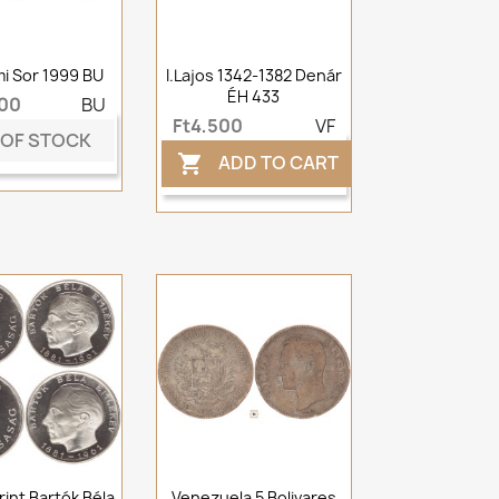
mi Sor 1999 BU
I.Lajos 1342-1382 Denár
ÉH 433
500
BU
Ft4,500
VF
 OF STOCK
ADD TO CART

rint Bartók Béla
Venezuela 5 Bolivares