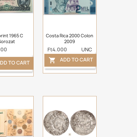
orint 1965 C
Costa Rica 2000 Colon
Sorozat
2009
000
Ft4,000
UNC
ADD TO CART

DD TO CART