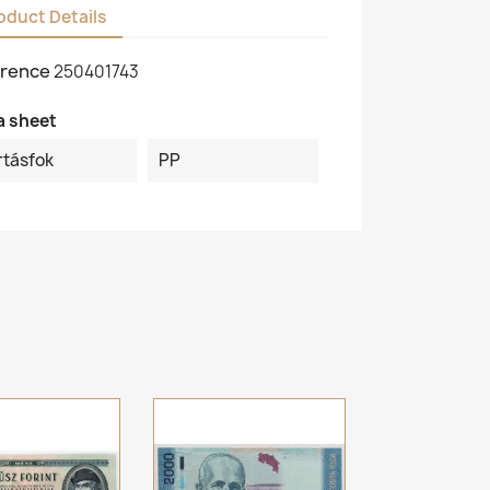
oduct Details
rence
250401743
a sheet
rtásfok
PP