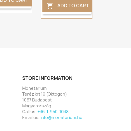
ADD TO CART

STORE INFORMATION
Monetarium
Teréz krt.19 (Oktogon)
1067 Budapest
Magyarország
Call us:
+36-1-950-1038
Email us:
info@monetarium.hu