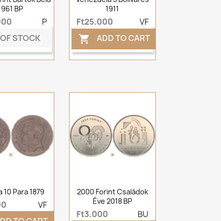
1961 BP
1911
000
P
Ft25,000
VF
 OF STOCK
ADD TO CART

a 10 Para 1879
2000 Forint Családok
Éve 2018 BP
00
VF
Ft3,000
BU
DD TO CART