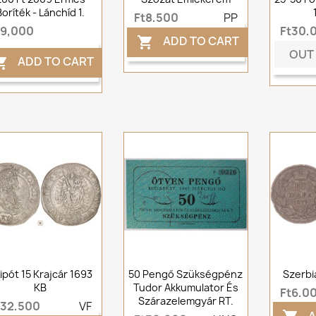
Boríték - Lánchíd 1.
Ft8,500
PP
t9,000
Ft30,
ADD TO CART

OUT
ADD TO CART

 Lipót 15 Krajcár 1693
50 Pengő Szükségpénz
Szerbi
KB
Tudor Akkumulator És
Ft6,0
Szárazelemgyár RT.
t32,500
VF
A