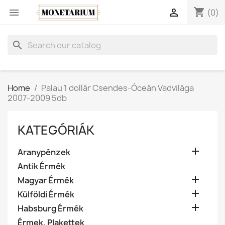
shopping_cart


(0)
search
Home
Palau 1 dollár Csendes-Óceán Vadvilága
2007-2009 5db
KATEGÓRIÁK

Aranypénzek
Antik Érmék

Magyar Érmék

Külföldi Érmék

Habsburg Érmék
Érmek, Plakettek