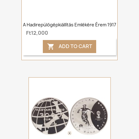
A Hadirepülőgépkiállítás Emlékére Érem 1917
Ft12,000
ADD TO CART
