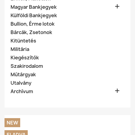

Magyar Bankjegyek
Külföldi Bankjegyek
Bullion, Érme lotok
Bárcák, Zsetonok
Kitüntetés
Militária
Kiegészítők
Szakirodalom
Műtárgyak
Utalvány

Archívum
NEW
ELADVA