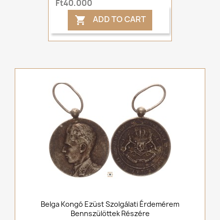
Ft40,000
ADD TO CART

Belga Kongó Ezüst Szolgálati Érdemérem
Bennszülöttek Részére