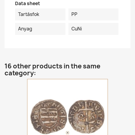
Data sheet
Tartásfok
PP
Anyag
CuNi
16 other products in the same
category: