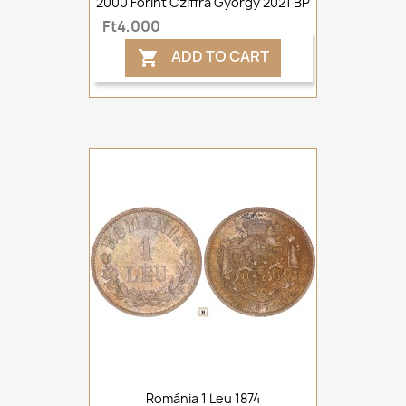
2000 Forint Cziffra György 2021 BP
Ft4,000
ADD TO CART

Románia 1 Leu 1874