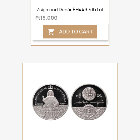
Zsigmond Denár ÉH449 7db Lot
Ft15,000
ADD TO CART
