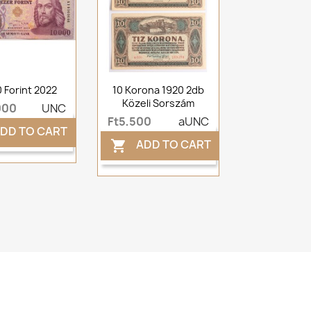
 Forint 2022
10 Korona 1920 2db
Közeli Sorszám
000
UNC
Ft5,500
aUNC
DD TO CART
ADD TO CART
