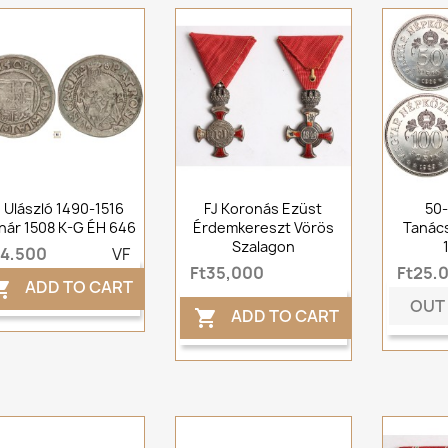
I. Ulászló 1490-1516
FJ Koronás Ezüst
50-
nár 1508 K-G ÉH 646
Érdemkereszt Vörös
Tanác
Szalagon
t4,500
VF
Ft35,000
Ft25,
ADD TO CART

OUT
ADD TO CART
