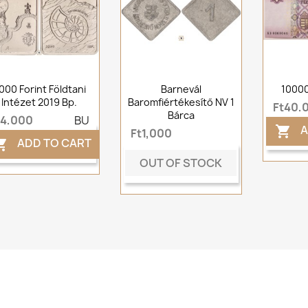
000 Forint Földtani
Barnevál
10000
Intézet 2019 Bp.
Baromfiértékesítő NV 1
Ft40,
Bárca
t4,000
BU
A

Ft1,000
ADD TO CART

OUT OF STOCK