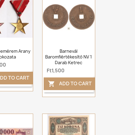
demérem Arany
Barnevál
okozata
Baromfiértékesítő NV 1
Darab Ketrec
000
Ft1,500
DD TO CART
ADD TO CART
