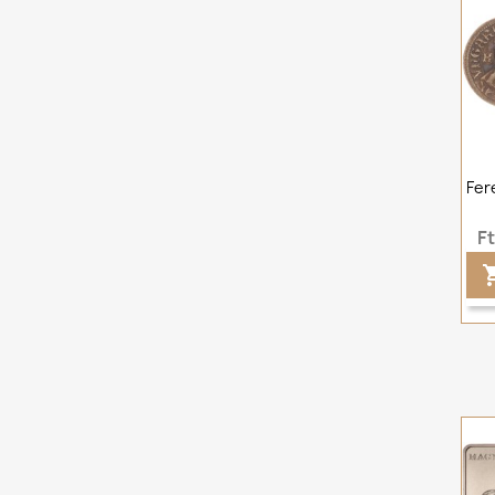
Fer
F