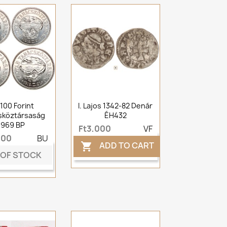
100 Forint
I. Lajos 1342-82 Denár
sköztársaság
ÉH432
1969 BP
Ft3,000
VF
000
BU
ADD TO CART

 OF STOCK