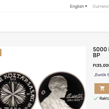

English
Currenc
5000 
BP
Ft35,00
„Bartók B


Rakt