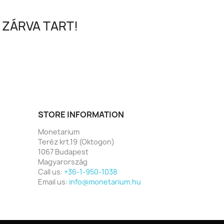
 ZÁRVA TART!
STORE INFORMATION
Monetarium
Teréz krt.19 (Oktogon)
1067 Budapest
Magyarország
Call us:
+36-1-950-1038
Email us:
info@monetarium.hu