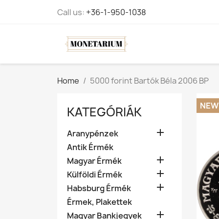
Call us:
+36-1-950-1038
Home
5000 forint Bartók Béla 2006 BP
NEW
KATEGÓRIÁK

Aranypénzek
Antik Érmék

Magyar Érmék

Külföldi Érmék

Habsburg Érmék
Érmek, Plakettek

Magyar Bankjegyek