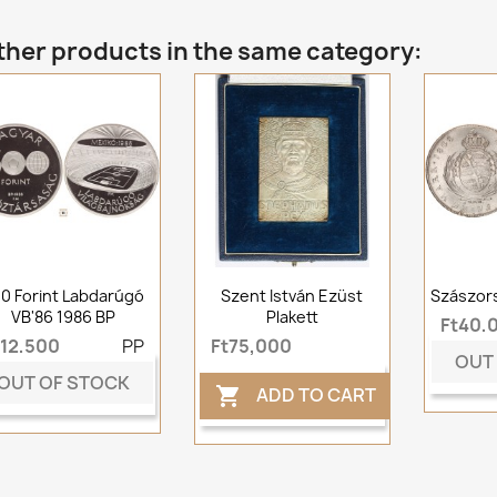
ther products in the same category:
0 Forint Labdarúgó
Szent István Ezüst
Szászors
VB'86 1986 BP
Plakett
Ft40,
t12,500
PP
Ft75,000
OUT
OUT OF STOCK
ADD TO CART
