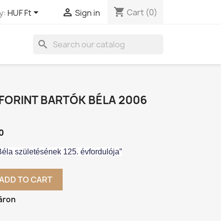
shopping_cart


Cart
(0)
y:
HUF Ft
Sign in
search
FORINT BARTÓK BÉLA 2006
0
éla születésének 125. évfordulója”
ADD TO CART
áron