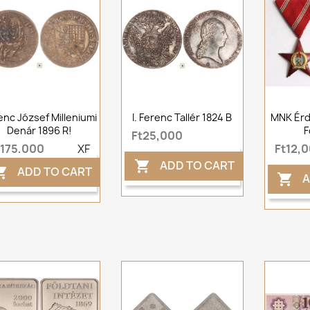
enc József Milleniumi
I. Ferenc Tallér 1824 B
MNK Ér
Denár 1896 R!
F
Ft25,000
t175,000
XF
Ft12,
ADD TO CART

ADD TO CART

A
