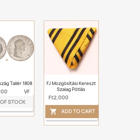
zág Tallér 1808
FJ Mozgósítási Kereszt
Szalag Pótlás
000
VF
Ft2,000
 OF STOCK
ADD TO CART
