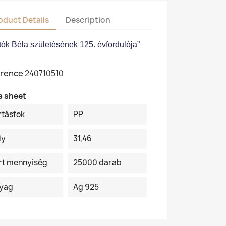
oduct Details
Description
ók Béla születésének 125. évfordulója”
rence
240710510
a sheet
rtásfok
PP
ly
31,46
rt mennyiség
25000 darab
yag
Ag 925