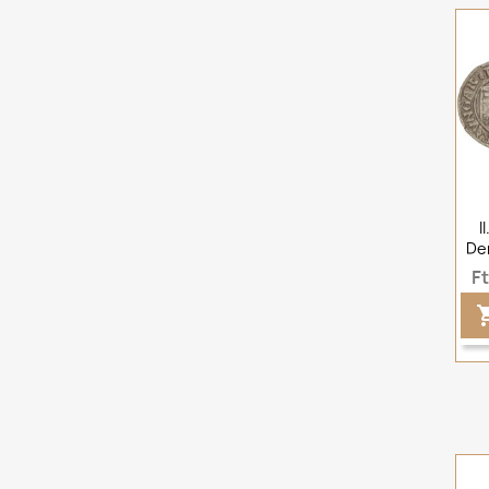
I
De
F