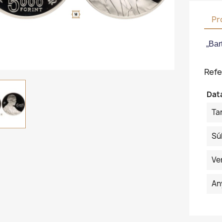
Pr
„Bart
Refe
Dat
Ta
Sú
Ve
An