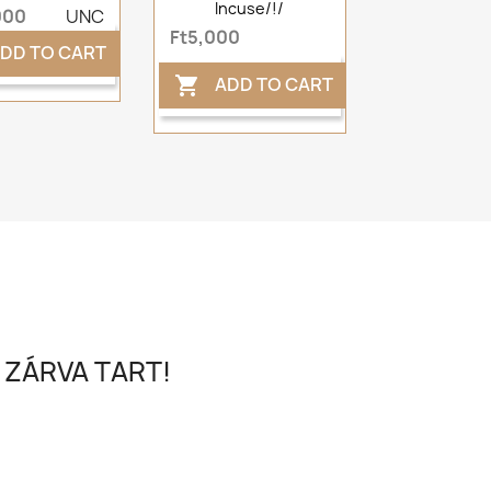
Incuse/!/
000
UNC
Ft5,000
DD TO CART
ADD TO CART

 ZÁRVA TART!