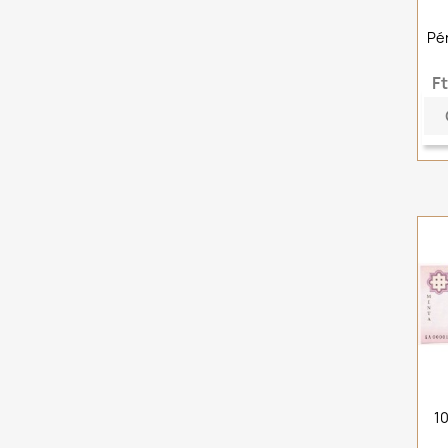
Pé
F
1