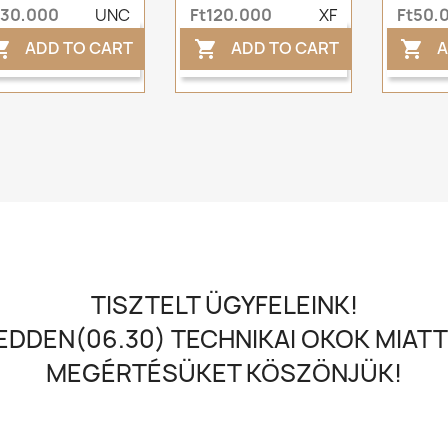
t30,000
UNC
Ft120,000
XF
Ft50,
ADD TO CART
ADD TO CART
A



TISZTELT ÜGYFELEINK!
DDEN(06.30) TECHNIKAI OKOK MIATT
MEGÉRTÉSÜKET KÖSZÖNJÜK!