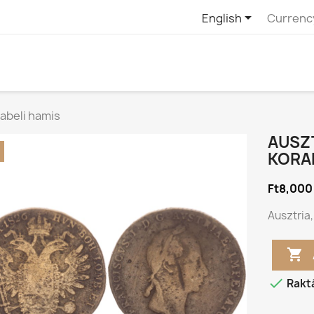

English
Currenc
rabeli hamis
AUSZT
KORA
Ft8,000
Ausztria,


Rakt