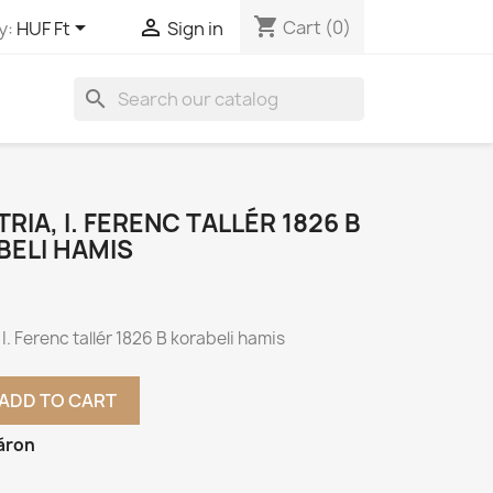
shopping_cart


Cart
(0)
y:
HUF Ft
Sign in
search
RIA, I. FERENC TALLÉR 1826 B
BELI HAMIS
 I. Ferenc tallér 1826 B korabeli hamis
ADD TO CART
áron