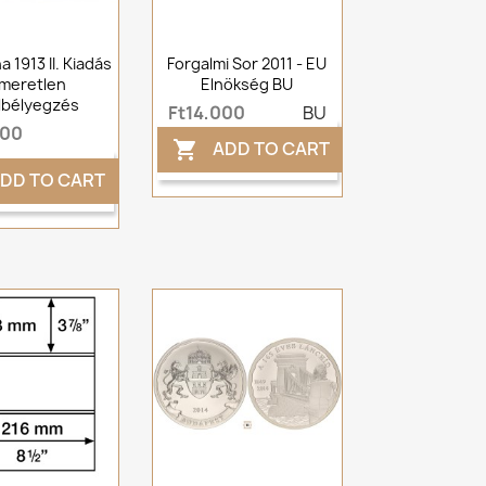
 1913 II. Kiadás
Forgalmi Sor 2011 - EU
smeretlen
Elnökség BU
lbélyegzés
Ft14,000
BU
000
ADD TO CART

DD TO CART