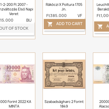
1-2-200 Ft 2007 -
Rákóczi X Poltura 1705
Leucht
nzváltozás Első Napi
Jn.
Berakó
Veret
Ft385,000
VF
Ft1,00
t15,000
BU
ADD TO CART

A

OUT OF STOCK
0000 Forint 2022 KA
Szabadságharc 2 Forint
20000
MINTA
1849
Alacs