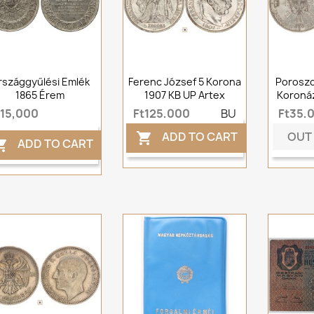
rszággyűlési Emlék
Ferenc József 5 Korona
Poroszo
1865 Érem
1907 KB UP Artex
Koronáz
t15,000
Ft125,000
BU
Ft35,
OUT
ADD TO CART

ADD TO CART
