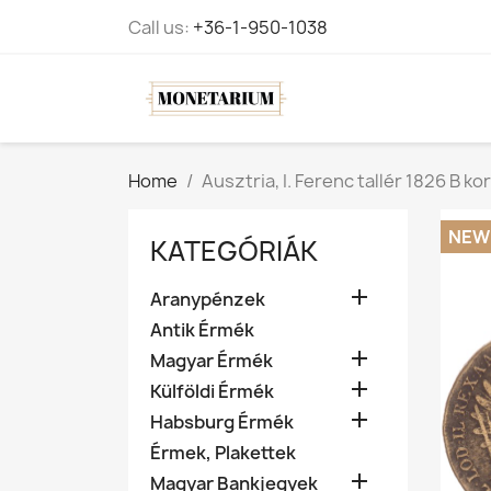
Call us:
+36-1-950-1038
Home
Ausztria, I. Ferenc tallér 1826 B ko
NEW
KATEGÓRIÁK

Aranypénzek
Antik Érmék

Magyar Érmék

Külföldi Érmék

Habsburg Érmék
Érmek, Plakettek

Magyar Bankjegyek