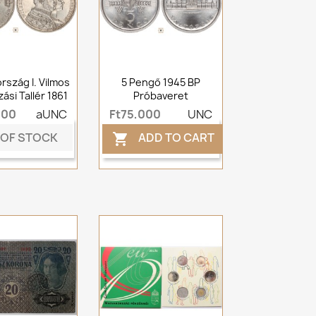
rszág I. Vilmos
5 Pengő 1945 BP
ási Tallér 1861
Próbaveret
000
aUNC
Ft75,000
UNC
 OF STOCK
ADD TO CART
