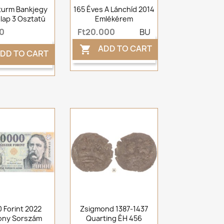
turm Bankjegy
165 Éves A Lánchíd 2014
lap 3 Osztatú
Emlékérem
0
Ft20,000
BU
ADD TO CART

DD TO CART
 Forint 2022
Zsigmond 1387-1437
ony Sorszám
Quarting ÉH 456