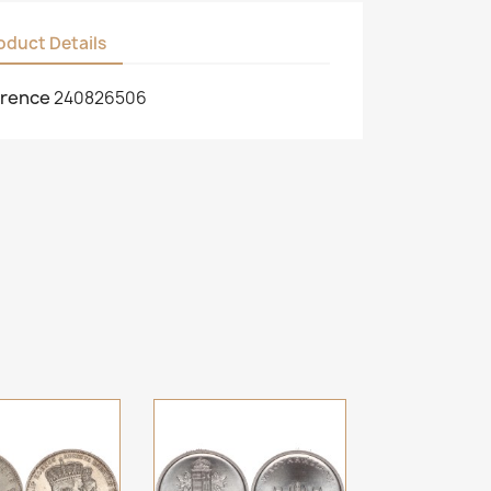
oduct Details
rence
240826506