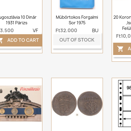
ugoszlávia 10 Dinár
Műbőrtokos Forgalmi
20 Korona
1931 Párizs
Sor 1975
,I
Felü
t3,500
VF
Ft32,000
BU
Ft10,
OUT OF STOCK
ADD TO CART

A
