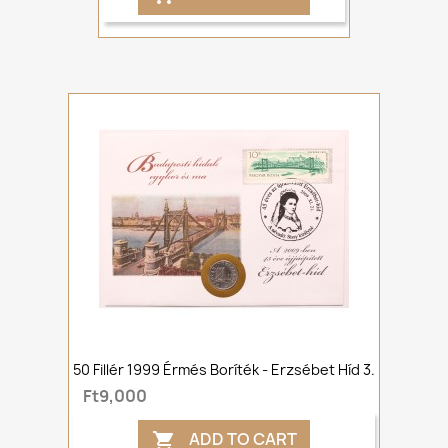
50 Fillér 1999 Érmés Boríték - Erzsébet Híd 3.
Ft9,000
ADD TO CART
