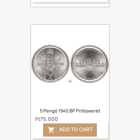
5 Pengő 1945 BP Próbaveret
Ft75,000
ADD TO CART
