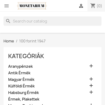
shopping_cart


(0)
search
Home
100 forint 1947
KATEGÓRIÁK

Aranypénzek
Antik Érmék

Magyar Érmék

Külföldi Érmék

Habsburg Érmék
Érmek, Plakettek