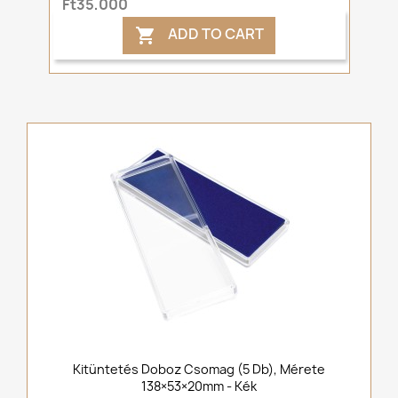
Ft35,000
ADD TO CART

Kitüntetés Doboz Csomag (5 Db), Mérete
138×53×20mm - Kék