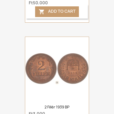
Ft50,000
ADD TO CART

2 Fillér 1939 BP
Ft3,000