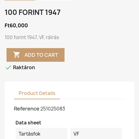
100 FORINT 1947
Ft60,000
100 forint 1947, VF, ráírás

ADD TO CART

Raktáron
Product Details
Reference
251025083
Data sheet
Tartásfok
VF