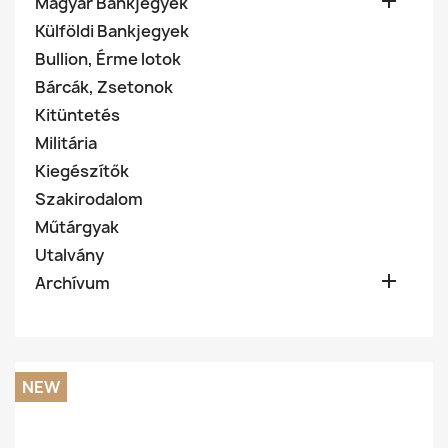

Magyar Bankjegyek
Külföldi Bankjegyek
Bullion, Érme lotok
Bárcák, Zsetonok
Kitüntetés
Militária
Kiegészítők
Szakirodalom
Műtárgyak
Utalvány

Archívum
NEW