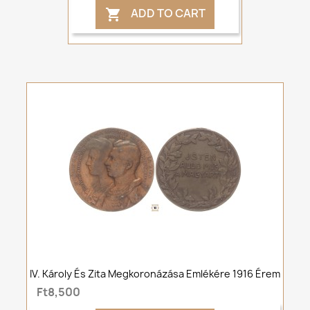
ADD TO CART

IV. Károly És Zita Megkoronázása Emlékére 1916 Érem
Ft8,500