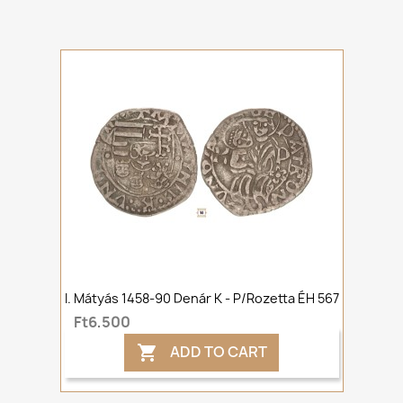
I. Mátyás 1458-90 Denár K - P/rozetta ÉH 567
Ft6,500
ADD TO CART
