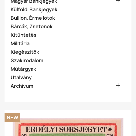

Magyar Bankjegyek
Külföldi Bankjegyek
Bullion, Érme lotok
Bárcák, Zsetonok
Kitüntetés
Militária
Kiegészítők
Szakirodalom
Műtárgyak
Utalvány

Archívum
NEW