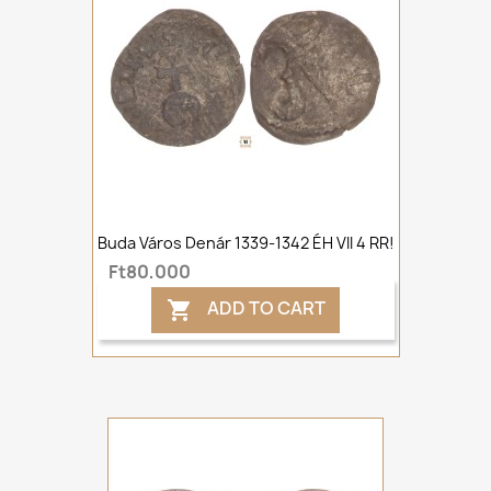
Buda Város Denár 1339-1342 ÉH VII 4 RR!
Ft80,000
ADD TO CART
