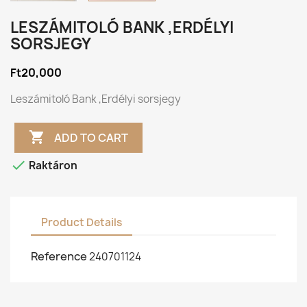
LESZÁMITOLÓ BANK ,ERDÉLYI
SORSJEGY
Ft20,000
Leszámitoló Bank ,Erdélyi sorsjegy

ADD TO CART

Raktáron
Product Details
Reference
240701124