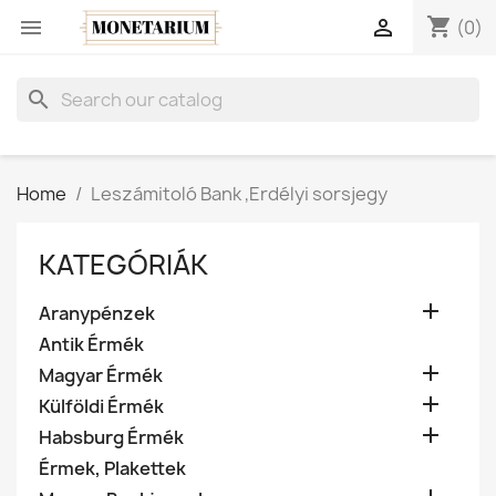
shopping_cart


(0)
search
Home
Leszámitoló Bank ,Erdélyi sorsjegy
KATEGÓRIÁK

Aranypénzek
Antik Érmék

Magyar Érmék

Külföldi Érmék

Habsburg Érmék
Érmek, Plakettek