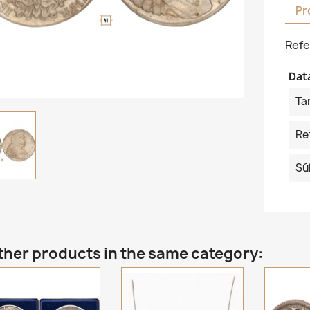
Pr
Refe
Dat
Ta
Re
Sú
ther products in the same category: