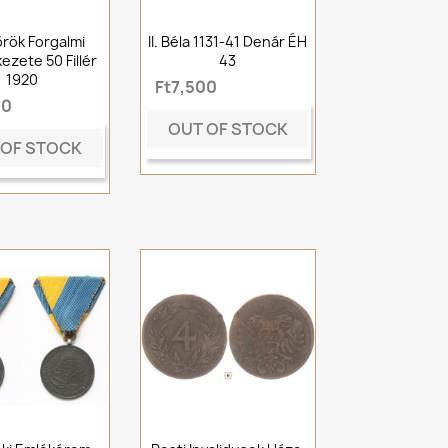
rök Forgalmi
II. Béla 1131-41 Denár ÉH
ezete 50 Fillér
43
1920
Ft7,500
00
OUT OF STOCK
 OF STOCK