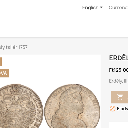

English
Currenc
oly tallér 1737
ERDÉL
Ft125,0
DVA
Erdély, I


Elad