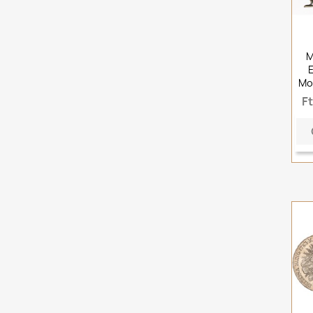
M
Mo
F