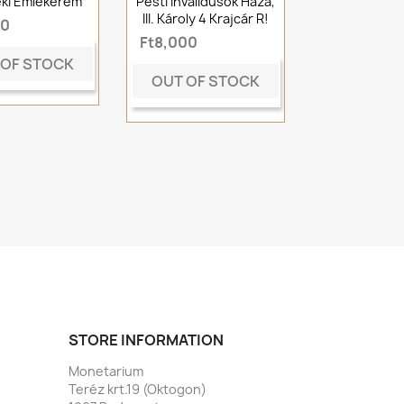
éki Emlékérem
Pesti Invalidusok Háza,
III. Károly 4 Krajcár R!
00
Ft8,000
 OF STOCK
OUT OF STOCK
STORE INFORMATION
Monetarium
Teréz krt.19 (Oktogon)