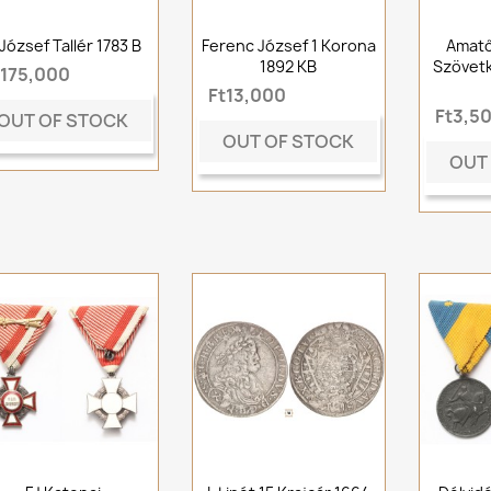
. József Tallér 1783 B
Ferenc József 1 Korona
Amatő
1892 KB
Szövetk
t175,000
Ft13,000
Ft3,5
OUT OF STOCK
OUT OF STOCK
OUT