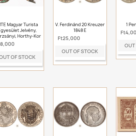
TE Magyar Turista
V. Ferdinánd 20 Kreuzer
1 Pe
Egyesület Jelvény,
1848 E
Ft4,0
rzsányi, Horthy-Kor
Ft25,000
t8,000
OUT
OUT OF STOCK
OUT OF STOCK