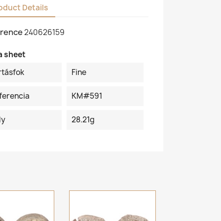
oduct Details
rence
240626159
a sheet
rtásfok
Fine
ferencia
KM#591
ly
28.21g