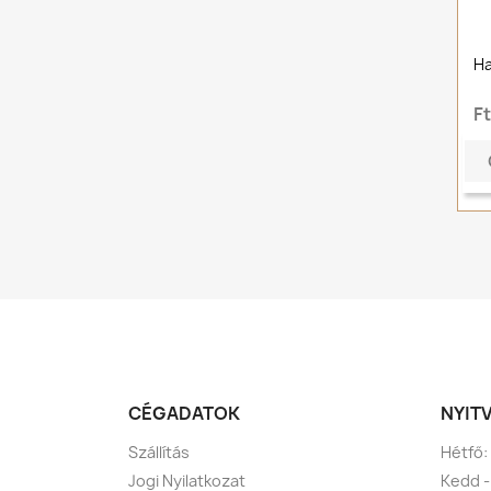
Ha
F
CÉGADATOK
NYIT
Szállítás
Hétfő:
Jogi Nyilatkozat
Kedd -