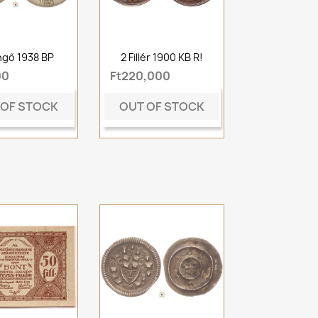
ngő 1938 BP
2 Fillér 1900 KB R!
00
Ft220,000
 OF STOCK
OUT OF STOCK