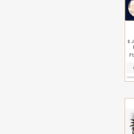
II.
F