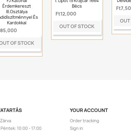
FJ Katonai
I. Lipót 15 Krajcár 1664
Délvid
Érdemkereszt
Bécs
Ft7,5
III.osztálya
Ft12,000
didíszítménnyel És
OUT
Kardokkal
OUT OF STOCK
t85,000
OUT OF STOCK
VATARTÁS
YOUR ACCOUNT
 Zárva
Order tracking
 Péntek: 10:00 - 17:00
Sign in