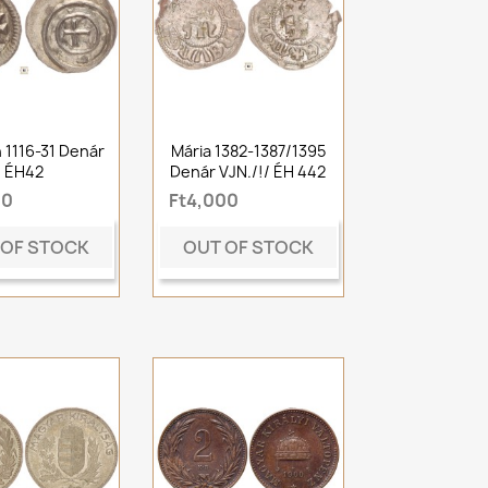
án 1116-31 Denár
Mária 1382-1387/1395
ÉH42
Denár VJN./!/ ÉH 442
00
Ft4,000
 OF STOCK
OUT OF STOCK