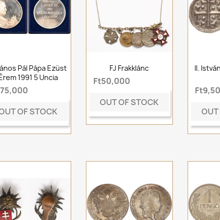
 János Pál Pápa Ezüst
FJ Frakklánc
II. Istv
Érem 1991 5 Uncia
Ft50,000
t75,000
Ft9,5
OUT OF STOCK
OUT OF STOCK
OUT