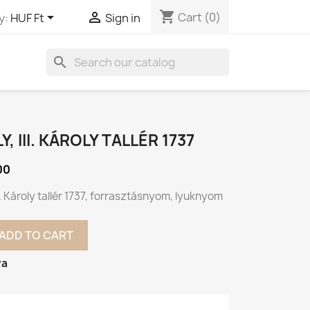
shopping_cart


Cart
(0)
y:
HUF Ft
Sign in
search
Y, III. KÁROLY TALLÉR 1737
00
II. Károly tallér 1737, forrasztásnyom, lyuknyom
ADD TO CART
va