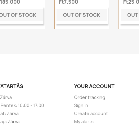
t185,000
Ft7,500
Ft25,
OUT OF STOCK
OUT OF STOCK
OUT
VATARTÁS
YOUR ACCOUNT
 Zárva
Order tracking
 Péntek: 10:00 - 17:00
Sign in
t: Zárva
Create account
ap: Zárva
My alerts