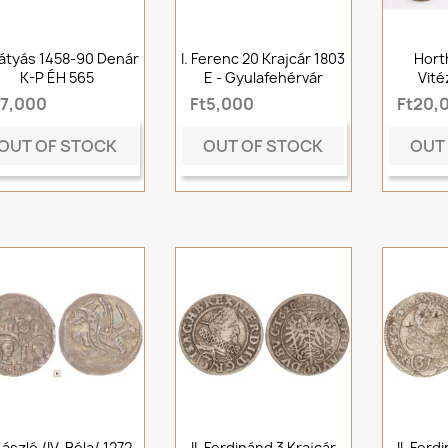
Mátyás 1458-90 Denár
I. Ferenc 20 Krajcár 1803
Hort
K-P ÉH 565
E - Gyulafehérvár
Vité
t7,000
Ft5,000
Ft20,
OUT OF STOCK
OUT OF STOCK
OUT
 László /IV. Béla/ 1272-
II. Ferdinánd 3 Krajcár
II. Ferd