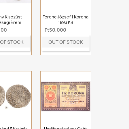
hy Kisezüst
Ferenc József 1 Korona
zségi Érem
1893 KB
000
Ft50,000
 OF STOCK
OUT OF STOCK
inánd 3 Krajcár
Hadifogolytábor Csót