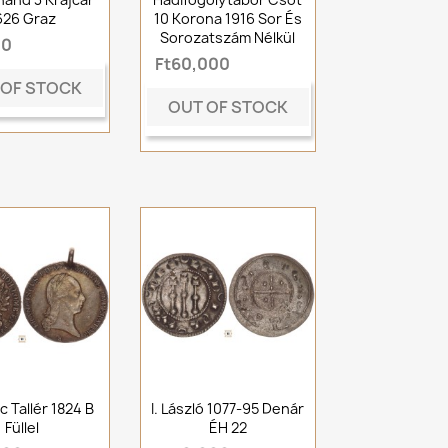
626 Graz
10 Korona 1916 Sor És
Sorozatszám Nélkül
00
Ft60,000
 OF STOCK
OUT OF STOCK
c Tallér 1824 B
I. László 1077-95 Denár
Füllel
ÉH 22