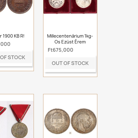
lér 1900 KB R!
Millecentenárium 1kg-
Os Ezüst Érem
,000
Ft675,000
 OF STOCK
OUT OF STOCK