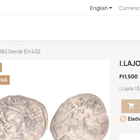

English
Currenc
1382 Denár ÉH 432
I.LAJ
Ft1,500
DVA
I.Lajos 1


Elad