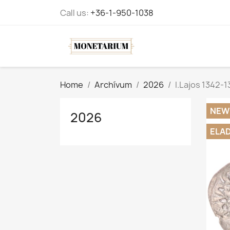
Call us:
+36-1-950-1038
Home
Archívum
2026
I.Lajos 1342-
NEW
2026
ELA