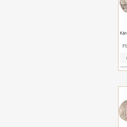
Kár
F