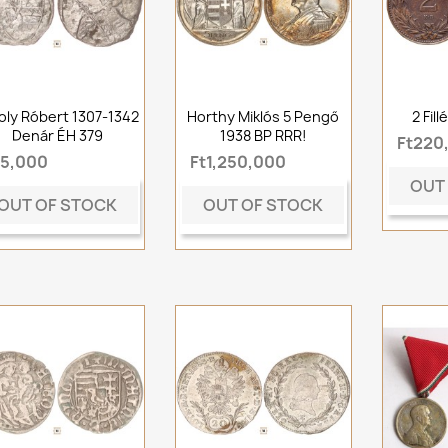
oly Róbert 1307-1342
Horthy Miklós 5 Pengő
2 Fil
Denár ÉH 379
1938 BP RRR!
Ft220
t5,000
Ft1,250,000
OUT
OUT OF STOCK
OUT OF STOCK