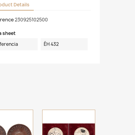
oduct Details
rence
230925102500
a sheet
ferencia
ÉH 432