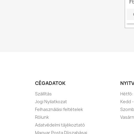
F
CÉGADATOK
NYIT
Szállítás
Hétfő:
Jogi Nyilatkozat
Kedd -
Felhasználási feltételek
Szomba
Rólunk
Vasárn
Adatvédelmi tájékoztató
Magyar Posta Díjszabásai