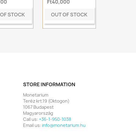
000
Ft40,000
 OF STOCK
OUT OF STOCK
STORE INFORMATION
Monetarium
Teréz krt.19 (Oktogon)
1067 Budapest
Magyarország
Call us:
+36-1-950-1038
Email us:
info@monetarium.hu