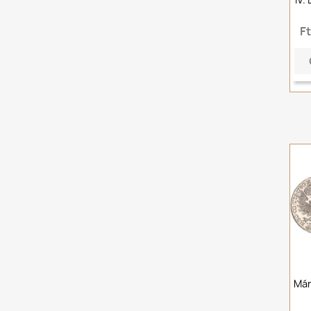
F
Már