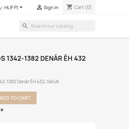
shopping_cart


Cart
(0)
y:
HUF Ft
Sign in
search
OS 1342-1382 DENÁR ÉH 432
342-1382 Denár ÉH 432, Sérült
ADD TO CART
va