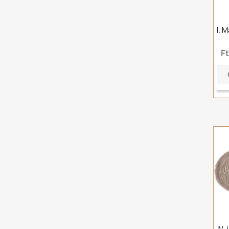
I. 
F
IV.