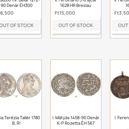
90 Denár ÉH300
1628 HR Breslau
1
t8,500
Ft15,000
Ft3,5
OUT OF STOCK
OUT OF STOCK
OUT
ia Terézia Tallér 1780
I. Mátyás 1458-90 Denár
I. Feren
B, R!
K-P Rozetta ÉH 567