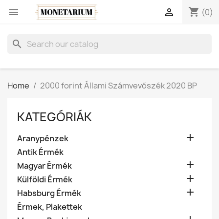
shopping_cart


(0)
search
Home
2000 forint Állami Számvevőszék 2020 BP
KATEGÓRIÁK

Aranypénzek
Antik Érmék

Magyar Érmék

Külföldi Érmék

Habsburg Érmék
Érmek, Plakettek