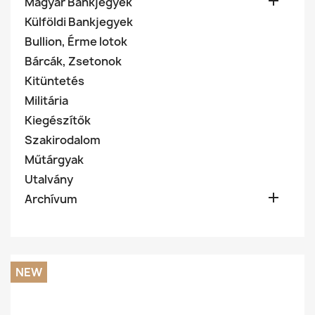

Magyar Bankjegyek
Külföldi Bankjegyek
Bullion, Érme lotok
Bárcák, Zsetonok
Kitüntetés
Militária
Kiegészítők
Szakirodalom
Műtárgyak
Utalvány

Archívum
NEW