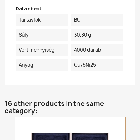
Data sheet
Tartásfok
BU
Súly
30,80 g
Vert mennyiség
4000 darab
Anyag
Cu75Ni25
16 other products in the same
category: