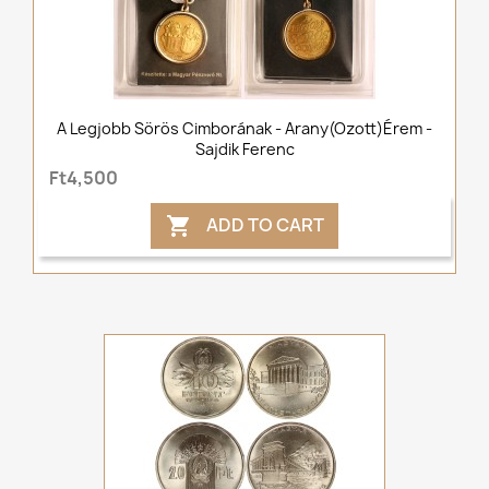
A Legjobb Sörös Cimborának - Arany(ozott)érem -
Sajdik Ferenc
Ft4,500
ADD TO CART
