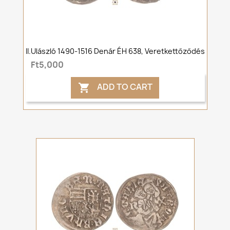
II.Ulászló 1490-1516 Denár ÉH 638, Veretkettőződés
Ft5,000
ADD TO CART
