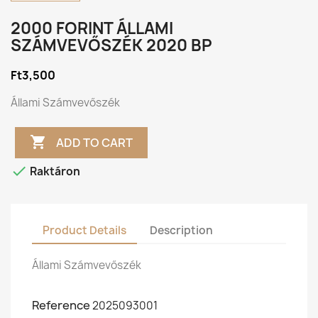
2000 FORINT ÁLLAMI
SZÁMVEVŐSZÉK 2020 BP
Ft3,500
Állami Számvevőszék

ADD TO CART

Raktáron
Product Details
Description
Állami Számvevőszék
Reference
2025093001