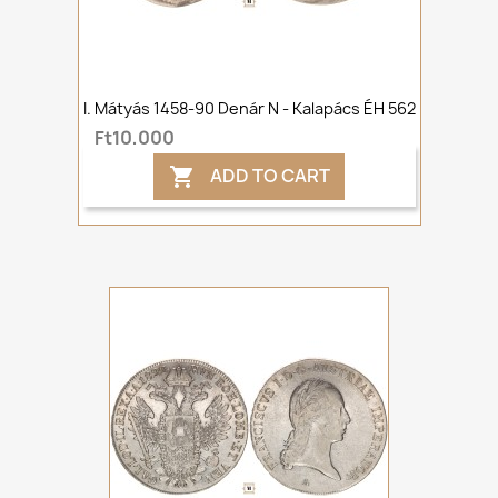
I. Mátyás 1458-90 Denár N - Kalapács ÉH 562
Ft10,000
ADD TO CART
