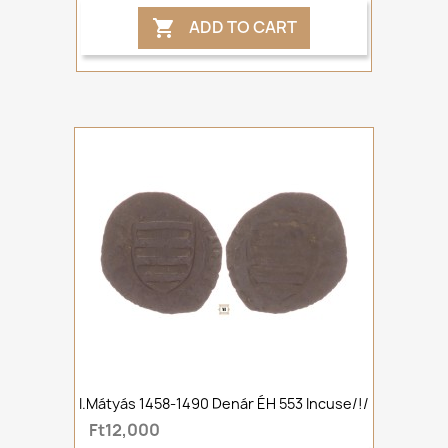
ADD TO CART

I.Mátyás 1458-1490 Denár ÉH 553 Incuse/!/
Ft12,000