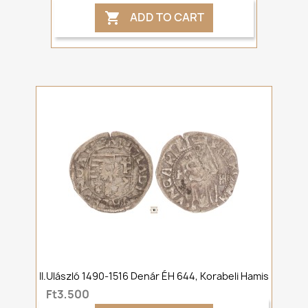
ADD TO CART

II.Ulászló 1490-1516 Denár ÉH 644, Korabeli Hamis
Ft3,500