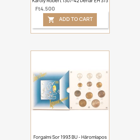
Károly Róbert 1307-42 Denár ÉH 373
Ft4,500
ADD TO CART

Forgalmi Sor 1993 BU - Háromlapos