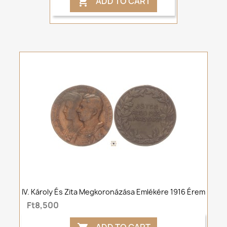
ADD TO CART

IV. Károly És Zita Megkoronázása Emlékére 1916 Érem
Ft8,500