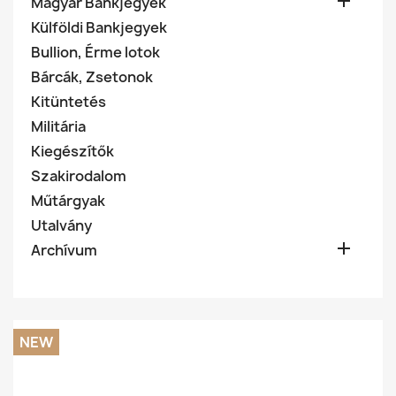

Magyar Bankjegyek
Külföldi Bankjegyek
Bullion, Érme lotok
Bárcák, Zsetonok
Kitüntetés
Militária
Kiegészítők
Szakirodalom
Műtárgyak
Utalvány

Archívum
NEW