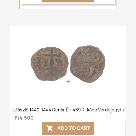
I.Ulászló 1440-1444 Denár ÉH 469 Ritkább Verdejegy/!/
Ft4,500
ADD TO CART
