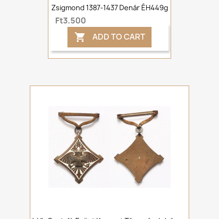
Zsigmond 1387-1437 Denár ÉH449g
Ft3,500
ADD TO CART
