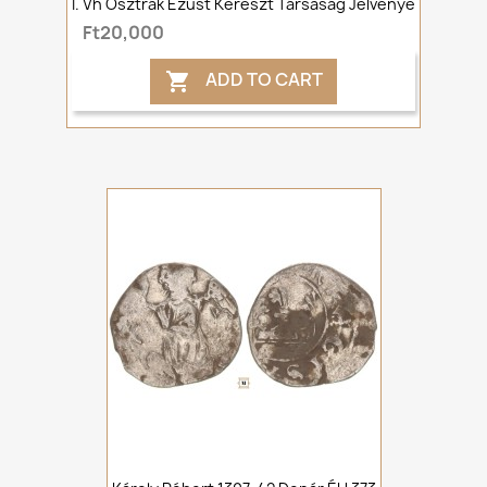
I. Vh Osztrák Ezüst Kereszt Társaság Jelvénye
Ft20,000
ADD TO CART
