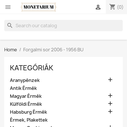
shopping_cart


(0)
search
Home
Forgalmi sor 2006 - 1956 BU
KATEGÓRIÁK

Aranypénzek
Antik Érmék

Magyar Érmék

Külföldi Érmék

Habsburg Érmék
Érmek, Plakettek