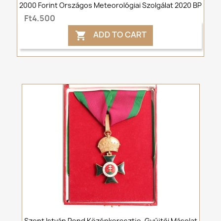
2000 Forint Országos Meteorológiai Szolgálat 2020 BP
Ft4,500
ADD TO CART

Szent István Rend Középkeresztje, Gyűjtői Másolat