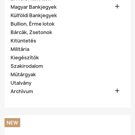

Magyar Bankjegyek
Külföldi Bankjegyek
Bullion, Érme lotok
Bárcák, Zsetonok
Kitüntetés
Militária
Kiegészítők
Szakirodalom
Műtárgyak
Utalvány

Archívum
NEW