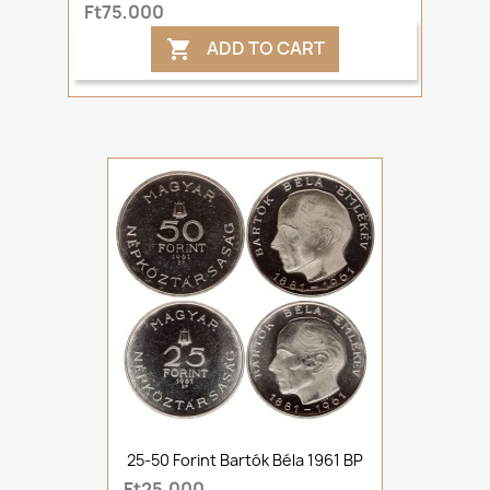
Ft75,000
ADD TO CART

25-50 Forint Bartók Béla 1961 BP
Ft25,000