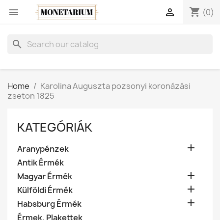
shopping_cart


(0)
search
Home
Karolina Auguszta pozsonyi koronázási
zseton 1825
KATEGÓRIÁK

Aranypénzek
Antik Érmék

Magyar Érmék

Külföldi Érmék

Habsburg Érmék
Érmek, Plakettek