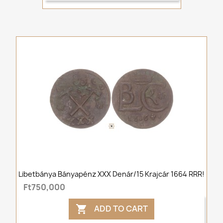
Libetbánya Bányapénz XXX Denár/15 Krajcár 1664 RRR!
Ft750,000
ADD TO CART
