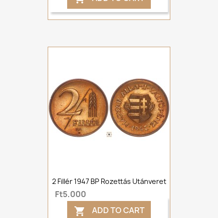
2 Fillér 1947 BP Rozettás Utánveret
Ft5,000
ADD TO CART
