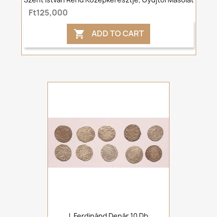
Ft125,000
ADD TO CART

I. Ferdinánd Denár 10 Db