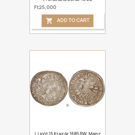
Ft25,000
ADD TO CART

I. Lipót 15 Krajcár 1685 BW, Mainz