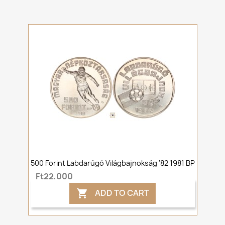
500 Forint Labdarúgó Világbajnokság '82 1981 BP
Ft22,000
ADD TO CART
