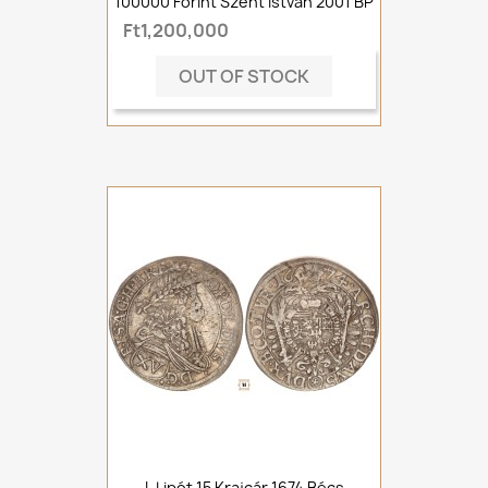
100000 Forint Szent István 2001 BP
Ft1,200,000
OUT OF STOCK
I. Lipót 15 Krajcár 1674 Bécs