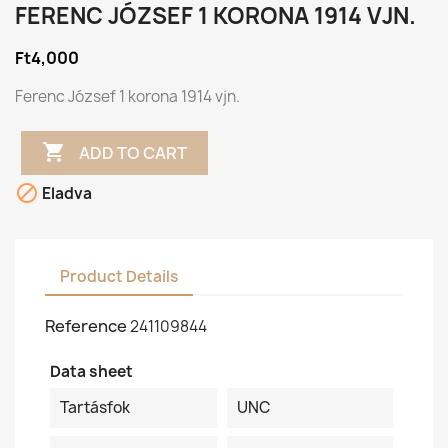
FERENC JÓZSEF 1 KORONA 1914 VJN.
Ft4,000
Ferenc József 1 korona 1914 vjn.

ADD TO CART

Eladva
Product Details
Reference
241109844
Data sheet
Tartásfok
UNC