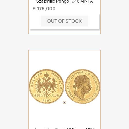
Százmillió Pengő 1946 MINTA
Ft175,000
OUT OF STOCK