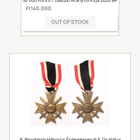
50 000 Forint I. Ulászló Aranyforintja 2020 BP
Ft140,000
OUT OF STOCK
III. Birodalom Háborús Érdemkereszt II. Osztálya