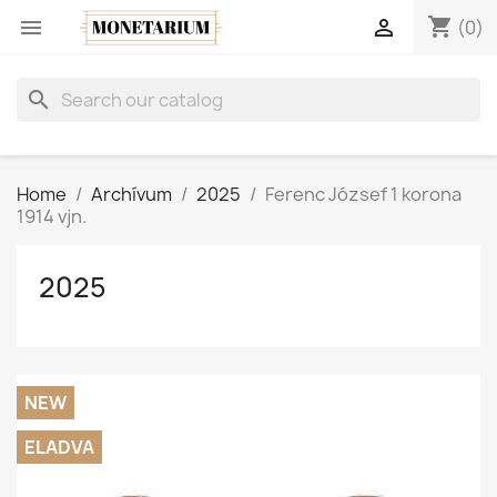
shopping_cart


(0)
search
Home
Archívum
2025
Ferenc József 1 korona
1914 vjn.
2025
NEW
ELADVA