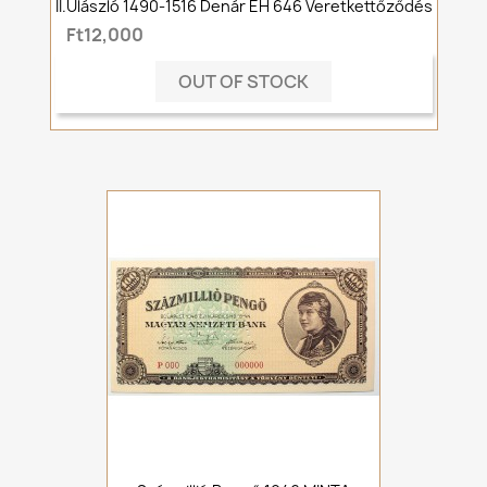
II.Ulászló 1490-1516 Denár ÉH 646 Veretkettőződés
Ft12,000
OUT OF STOCK