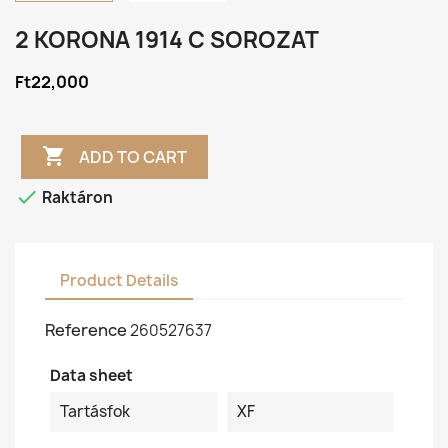
2 KORONA 1914 C SOROZAT
Ft22,000

ADD TO CART

Raktáron
Product Details
Reference
260527637
Data sheet
Tartásfok
XF