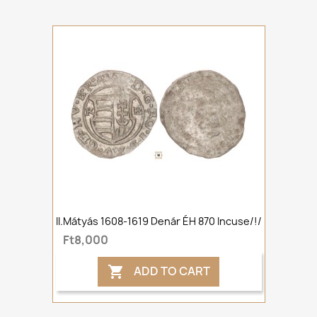
II.Mátyás 1608-1619 Denár ÉH 870 Incuse/!/
Ft8,000
ADD TO CART
