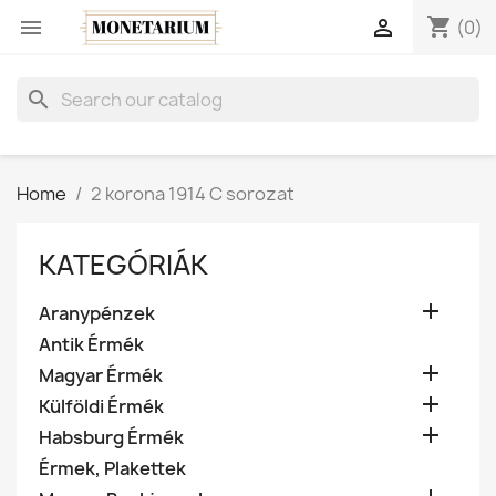
shopping_cart


(0)
search
Home
2 korona 1914 C sorozat
KATEGÓRIÁK

Aranypénzek
Antik Érmék

Magyar Érmék

Külföldi Érmék

Habsburg Érmék
Érmek, Plakettek