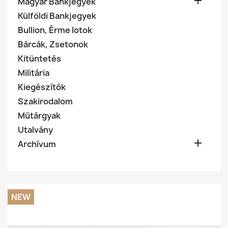

Magyar Bankjegyek
Külföldi Bankjegyek
Bullion, Érme lotok
Bárcák, Zsetonok
Kitüntetés
Militária
Kiegészítők
Szakirodalom
Műtárgyak
Utalvány

Archívum
NEW