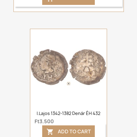
I.Lajos 1342-1382 Denár ÉH 432
Ft3,500
ADD TO CART
