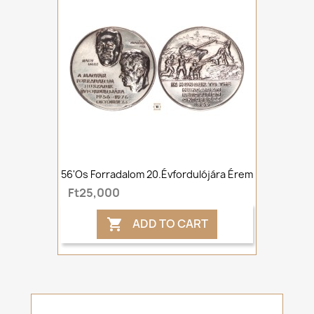
56'os Forradalom 20.évfordulójára Érem
Ft25,000
ADD TO CART
