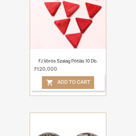
FJ Vörös Szalag Pótlás 10 Db.
Ft20,000
ADD TO CART
