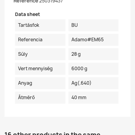
Reference
250319437
Data sheet
Tartásfok
BU
Referencia
Adamo#EM65
Súly
28 g
Vert mennyiség
6000 g
Anyag
Ag(.640)
Átmérő
40 mm
16 other products in the same