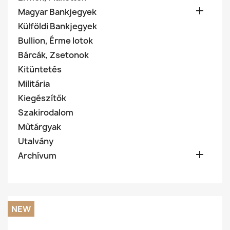

Magyar Bankjegyek
Külföldi Bankjegyek
Bullion, Érme lotok
Bárcák, Zsetonok
Kitüntetés
Militária
Kiegészítők
Szakirodalom
Műtárgyak
Utalvány

Archívum
NEW