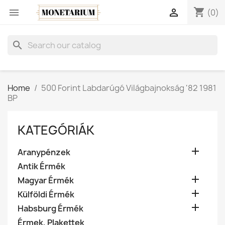
shopping_cart


(0)
search
Home
500 Forint Labdarúgó Világbajnokság '82 1981
BP
KATEGÓRIÁK

Aranypénzek
Antik Érmék

Magyar Érmék

Külföldi Érmék

Habsburg Érmék
Érmek, Plakettek