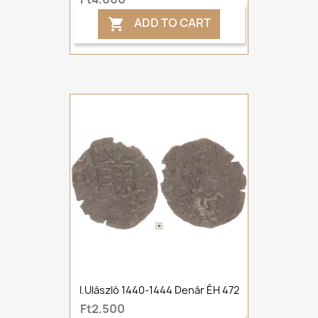
ADD TO CART

I.Ulászló 1440-1444 Denár ÉH 472
Ft2,500