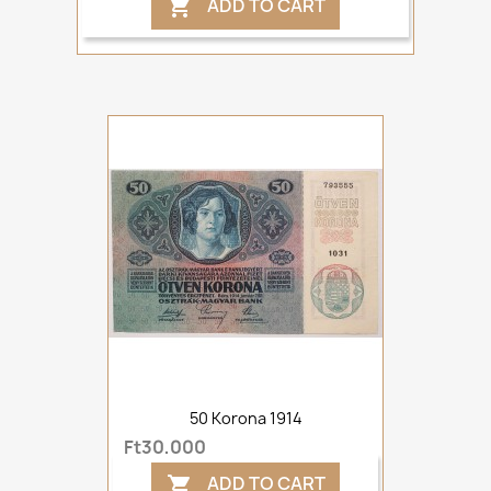
ADD TO CART

50 Korona 1914
Ft30,000
ADD TO CART
