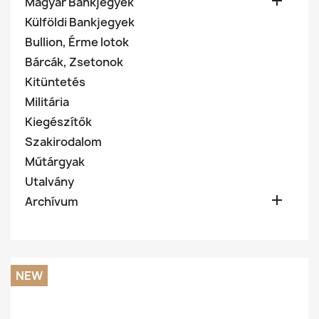

Magyar Bankjegyek
Külföldi Bankjegyek
Bullion, Érme lotok
Bárcák, Zsetonok
Kitüntetés
Militária
Kiegészítők
Szakirodalom
Műtárgyak
Utalvány

Archívum
NEW