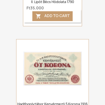
II. Lipót Bécs Hódolata 1790
Ft35,000
ADD TO CART

Hadifogolytábor Kenyérmező 5 Korona 1916