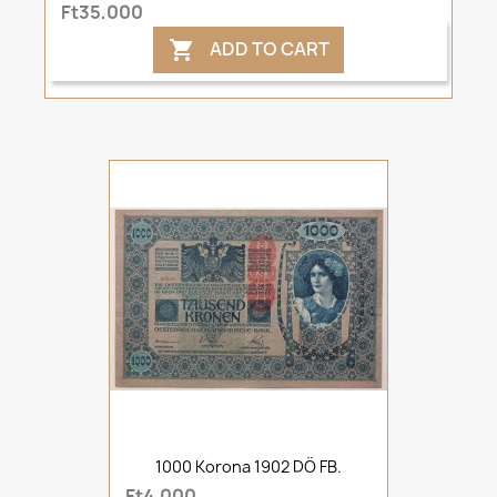
Ft35,000
ADD TO CART

1000 Korona 1902 DÖ FB.
Ft4,000