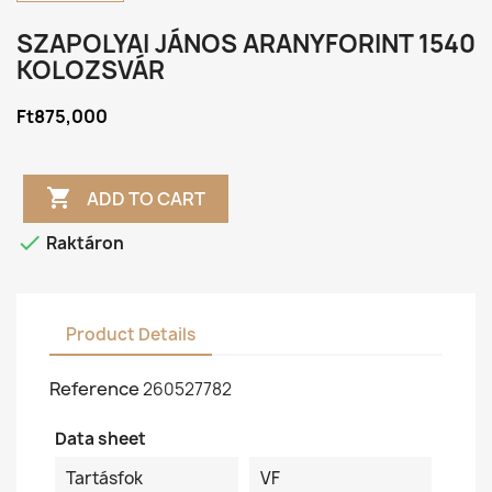
SZAPOLYAI JÁNOS ARANYFORINT 1540
KOLOZSVÁR
Ft875,000

ADD TO CART

Raktáron
Product Details
Reference
260527782
Data sheet
Tartásfok
VF