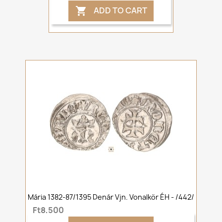
ADD TO CART

Mária 1382-87/1395 Denár Vjn. Vonalkör ÉH - /442/
Ft8,500