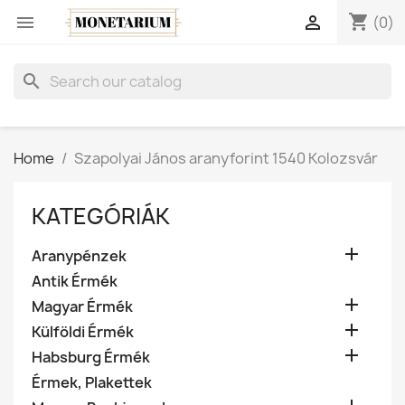
shopping_cart


(0)
search
Home
Szapolyai János aranyforint 1540 Kolozsvár
KATEGÓRIÁK

Aranypénzek
Antik Érmék

Magyar Érmék

Külföldi Érmék

Habsburg Érmék
Érmek, Plakettek