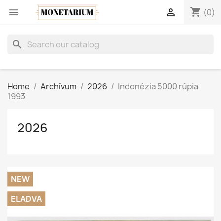
shopping_cart


(0)
search
Home
Archívum
2026
Indonézia 5000 rúpia
1993
2026
NEW
ELADVA