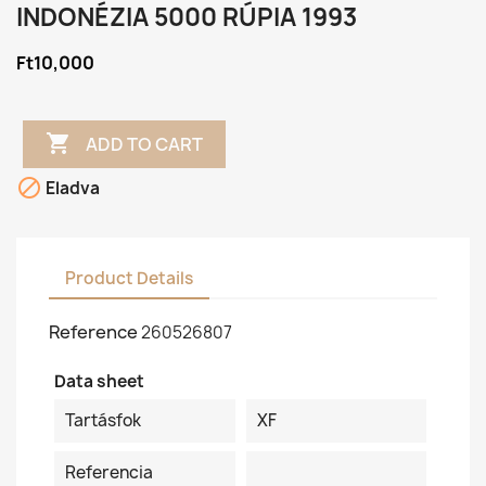
INDONÉZIA 5000 RÚPIA 1993
Ft10,000

ADD TO CART

Eladva
Product Details
Reference
260526807
Data sheet
Tartásfok
XF
Referencia