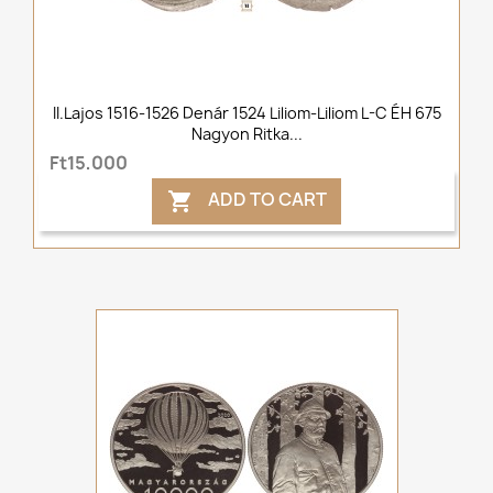
II.Lajos 1516-1526 Denár 1524 Liliom-Liliom L-C ÉH 675
Nagyon Ritka...
Ft15,000
ADD TO CART
