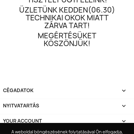
ÜZLETÜNK KEDDEN(06.30)
TECHNIKAI OKOK MIATT
ZÁRVA TART!
MEGÉRTÉSÜKET
KÖSZÖNJÜK!
CÉGADATOK

NYITVATARTÁS

YOUR ACCOUNT

A weboldal böngészésének folytatásával Ön elfogadja,
A weboldal böngészésének folytatásával Ön elfogadja,