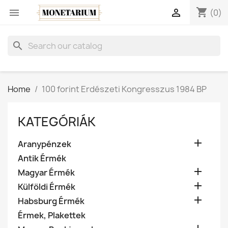
shopping_cart


(0)
search
Home
100 forint Erdészeti Kongresszus 1984 BP
KATEGÓRIÁK

Aranypénzek
Antik Érmék

Magyar Érmék

Külföldi Érmék

Habsburg Érmék
Érmek, Plakettek