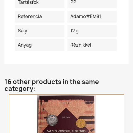
Tartásfok
PP
Referencia
Adamo#EM81
Súly
12 g
Anyag
Réznikkel
16 other products in the same
category: