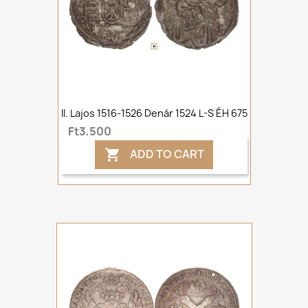
II. Lajos 1516-1526 Denár 1524 L-S ÉH 675
Ft3,500
ADD TO CART
