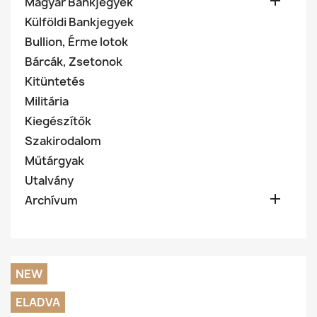

Magyar Bankjegyek
Külföldi Bankjegyek
Bullion, Érme lotok
Bárcák, Zsetonok
Kitüntetés
Militária
Kiegészítők
Szakirodalom
Műtárgyak
Utalvány

Archívum
NEW
ELADVA