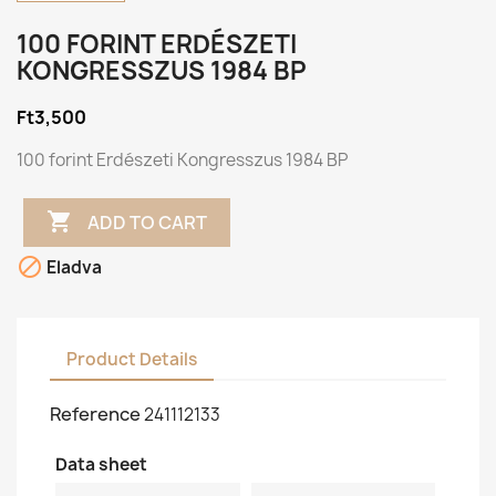
100 FORINT ERDÉSZETI
KONGRESSZUS 1984 BP
Ft3,500
100 forint Erdészeti Kongresszus 1984 BP

ADD TO CART

Eladva
Product Details
Reference
241112133
Data sheet