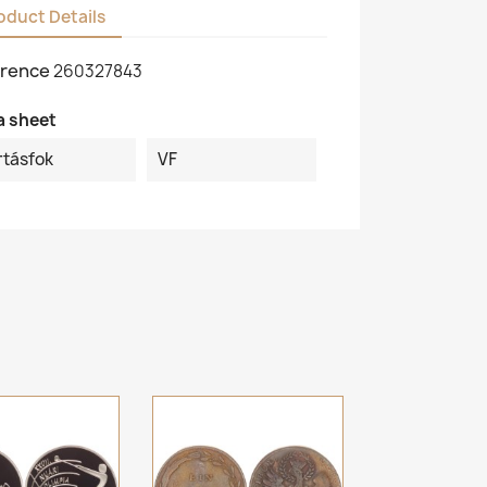
oduct Details
rence
260327843
a sheet
rtásfok
VF