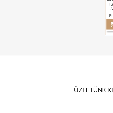
Tu
S
F
ÜZLETÜNK KE