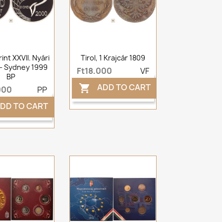
int XXVII. Nyári
Tirol, 1 Krajcár 1809
 - Sydney 1999
Ft18,000
VF
BP
ADD TO CART

000
PP
DD TO CART