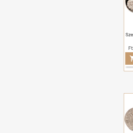
Sze
F