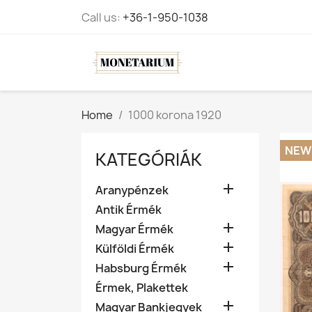
Call us:
+36-1-950-1038
Home
1000 korona 1920
NEW
KATEGÓRIÁK

Aranypénzek
Antik Érmék

Magyar Érmék

Külföldi Érmék

Habsburg Érmék
Érmek, Plakettek

Magyar Bankjegyek