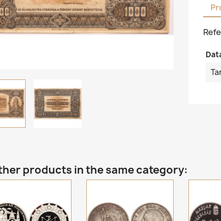
Pr
Refe
Dat
Ta
ther products in the same category: