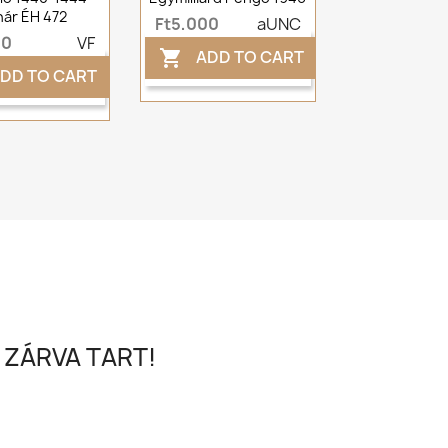
ár ÉH 472
Ft5,000
aUNC
00
VF
ADD TO CART

DD TO CART
 ZÁRVA TART!