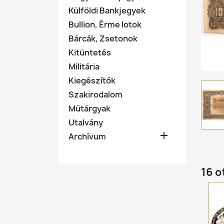
Külföldi Bankjegyek
Bullion, Érme lotok
Bárcák, Zsetonok
Kitüntetés
Militária
Kiegészítők
Szakirodalom
Műtárgyak
Utalvány

Archívum
16 o