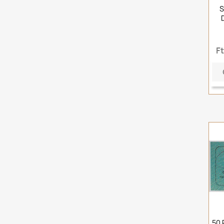
S
F
50