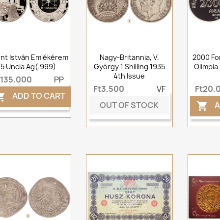
nt István Emlékérem
Nagy-Britannia, V.
2000 For
5 Uncia Ag(.999)
György 1 Shilling 1935
Olimpia
4th Issue
t135,000
PP
Ft3,500
VF
Ft20,
ADD TO CART

OUT OF STOCK
A
