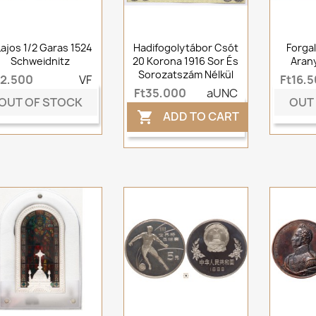
.Lajos 1/2 Garas 1524
Hadifogolytábor Csót
Forgal
Schweidnitz
20 Korona 1916 Sor És
Arany
Sorozatszám Nélkül
t2,500
VF
Ft16,
Ft35,000
aUNC
OUT OF STOCK
OUT
ADD TO CART
