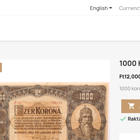

English
Currenc
1000
Ft12,00
1000 kor


Rakt