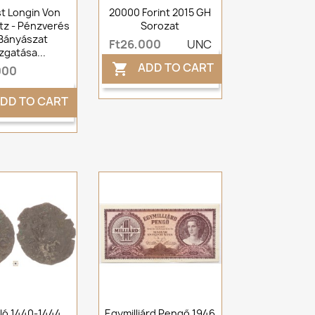
t Longin Von
20000 Forint 2015 GH
tz - Pénzverés
Sorozat
Bányászat
Ft26,000
UNC
zgatása...
ADD TO CART

000
DD TO CART
zló 1440-1444
Egymilliárd Pengő 1946