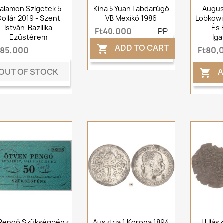
alamon Szigetek 5
Kína 5 Yuan Labdarúgó
Augus
Dollár 2019 - Szent
VB Mexikó 1986
Lobkowi
István-Bazilika
És 
Ft40,000
PP
Ezüstérem
Iga
ADD TO CART

t85,000
Ft80,
OUT OF STOCK
A

 Pengő Szükségpénz
Ausztria 1 Korona 1894
I.Ulás