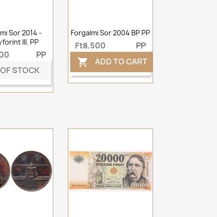
mi Sor 2014 -
Forgalmi Sor 2004 BP PP
forint III. PP
Ft8,500
PP
500
PP
ADD TO CART

 OF STOCK