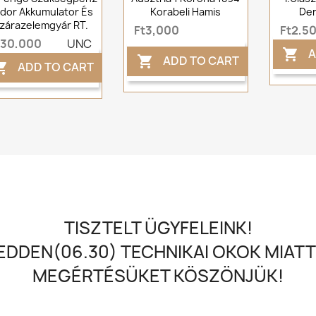
dor Akkumulator És
Korabeli Hamis
Den
zárazelemgyár RT.
Ft3,000
Ft2,5
t30,000
UNC
A

ADD TO CART

ADD TO CART

TISZTELT ÜGYFELEINK!
DDEN(06.30) TECHNIKAI OKOK MIATT
MEGÉRTÉSÜKET KÖSZÖNJÜK!