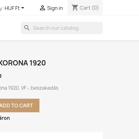
shopping_cart


Cart
(0)
y:
HUF Ft
Sign in
search
 KORONA 1920
0
ona 1920, VF-, beszakadás
ADD TO CART
áron