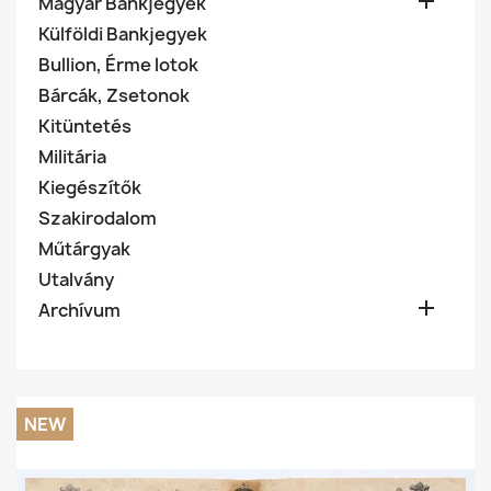

Magyar Bankjegyek
Külföldi Bankjegyek
Bullion, Érme lotok
Bárcák, Zsetonok
Kitüntetés
Militária
Kiegészítők
Szakirodalom
Műtárgyak
Utalvány

Archívum
NEW