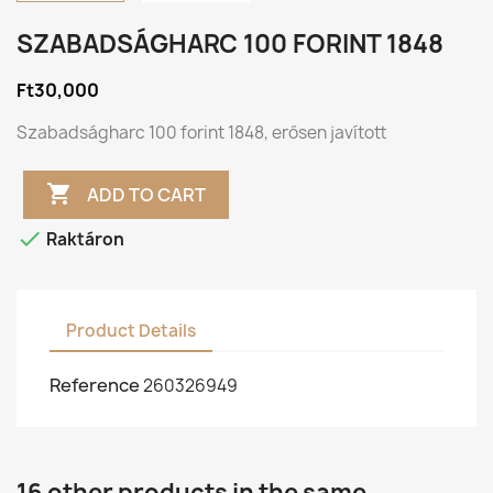
SZABADSÁGHARC 100 FORINT 1848
Ft30,000
Szabadságharc 100 forint 1848, erősen javított

ADD TO CART

Raktáron
Product Details
Reference
260326949
16 other products in the same