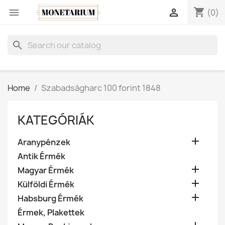
shopping_cart


(0)
search
Home
Szabadságharc 100 forint 1848
KATEGÓRIÁK

Aranypénzek
Antik Érmék

Magyar Érmék

Külföldi Érmék

Habsburg Érmék
Érmek, Plakettek