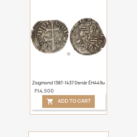
Zsigmond 1387-1437 Denár ÉH449υ
Ft4,500
ADD TO CART
