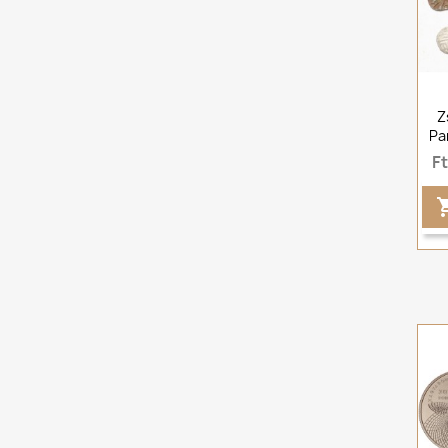
Z
Pa
F