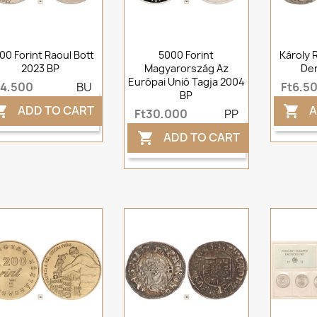
00 Forint Raoul Bott
5000 Forint
Károly 
2023 BP
Magyarország Az
Den
Európai Unió Tagja 2004
t4,500
BU
Ft6,5
BP
ADD TO CART
A


Ft30,000
PP
ADD TO CART
