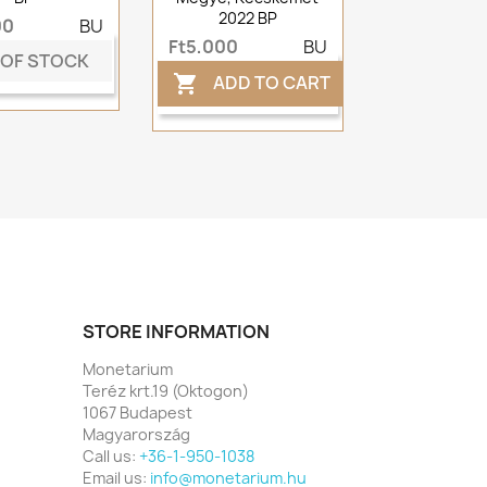
2022 BP
00
BU
Ft5,000
BU
 OF STOCK
ADD TO CART

STORE INFORMATION
Monetarium
Teréz krt.19 (Oktogon)
1067 Budapest
Magyarország
Call us:
+36-1-950-1038
Email us:
info@monetarium.hu