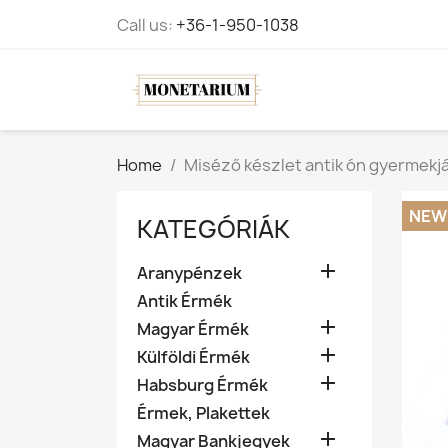
Call us:
+36-1-950-1038
Home
Miséző készlet antik ón gyermekjá
NEW
KATEGÓRIÁK

Aranypénzek
Antik Érmék

Magyar Érmék

Külföldi Érmék

Habsburg Érmék
Érmek, Plakettek

Magyar Bankjegyek