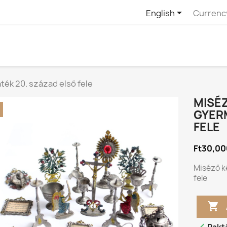

English
Currenc
ték 20. század első fele
MISÉZ
GYER
FELE
Ft30,00
Miséző k
fele
