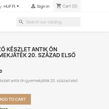
shopping_cart


Cart
(0)
y:
HUF Ft
Sign in
search
Ő KÉSZLET ANTIK ÓN
MEKJÁTÉK 20. SZÁZAD ELSŐ
0
észlet antik ón gyermekjáték 20. század első
ADD TO CART