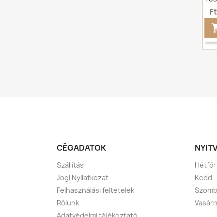
F
CÉGADATOK
NYIT
Szállítás
Hétfő:
Jogi Nyilatkozat
Kedd -
Felhasználási feltételek
Szomba
Rólunk
Vasárn
Adatvédelmi tájékoztató