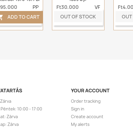
t95,000
PP
Ft30,000
VF
Ft4,0
OUT OF STOCK
OUT
ADD TO CART

VATARTÁS
YOUR ACCOUNT
 Zárva
Order tracking
 Péntek: 10:00 - 17:00
Sign in
t: Zárva
Create account
ap: Zárva
My alerts