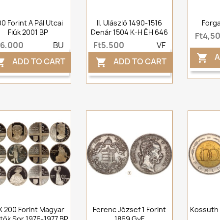
0 Forint A Pál Utcai
II. Ulászló 1490-1516
Forga
Fiúk 2001 BP
Denár 1504 K-H ÉH 646
Ft4,5
t6,000
BU
Ft5,500
VF
A

ADD TO CART
ADD TO CART


X 200 Forint Magyar
Ferenc József 1 Forint
Kossuth 
tők Sor 1976-1977 BP
1869 GyF