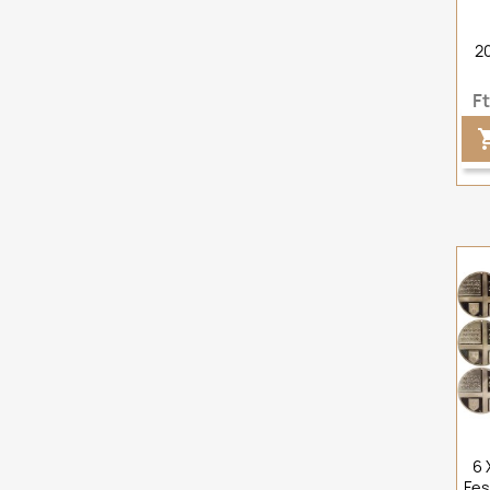
20
F
6 
Fes