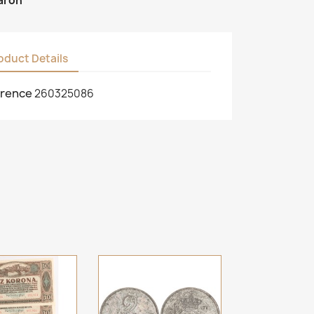
áron
oduct Details
rence
260325086