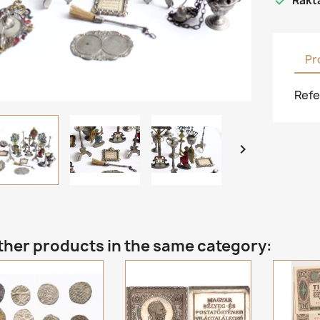

Rakt
Pr
Refe

ther products in the same category: