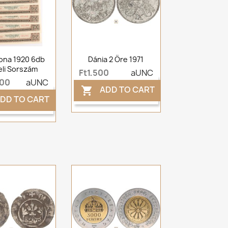
ona 1920 6db
Dánia 2 Öre 1971
li Sorszám
Ft1,500
aUNC
000
aUNC
ADD TO CART

DD TO CART