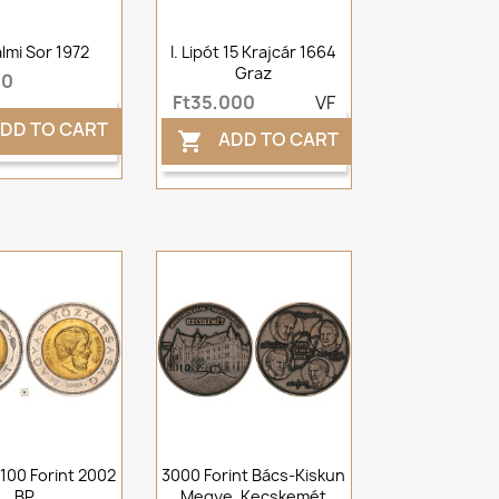
lmi Sor 1972
I. Lipót 15 Krajcár 1664
Graz
00
Ft35,000
VF
DD TO CART
ADD TO CART

100 Forint 2002
3000 Forint Bács-Kiskun
BP
Megye, Kecskemét