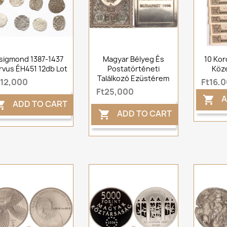
sigmond 1387-1437
Magyar Bélyeg És
10 Kor
rvus ÉH451 12db Lot
Postatörténeti
Köze
Találkozó Ezüstérem
t12,000
Ft16,
Ft25,000
A

ADD TO CART

ADD TO CART
