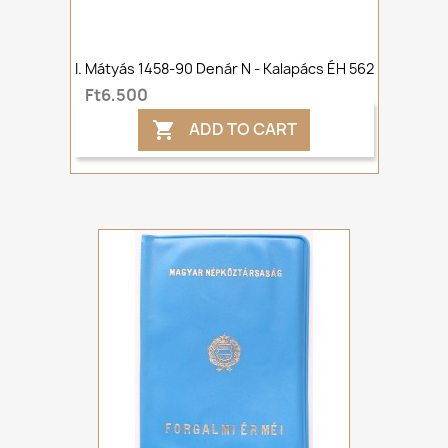
I. Mátyás 1458-90 Denár N - Kalapács ÉH 562
Ft6,500
ADD TO CART
