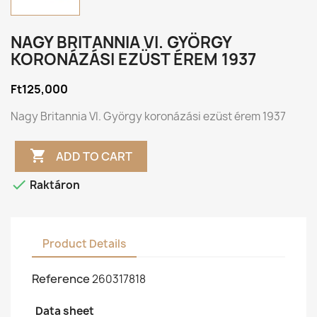
NAGY BRITANNIA VI. GYÖRGY
KORONÁZÁSI EZÜST ÉREM 1937
Ft125,000
Nagy Britannia VI. György koronázási ezüst érem 1937

ADD TO CART

Raktáron
Product Details
Reference
260317818
Data sheet