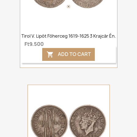
Tirol V. Lipót Főherceg 1619-1625 3 Krajcár Én.
Ft9,500
ADD TO CART
