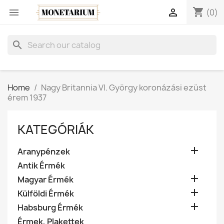
shopping_cart


(0)
search
Home
Nagy Britannia VI. György koronázási ezüst
érem 1937
KATEGÓRIÁK

Aranypénzek
Antik Érmék

Magyar Érmék

Külföldi Érmék

Habsburg Érmék
Érmek, Plakettek