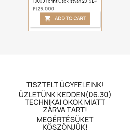
10000 Forint Csók István 2015 BP
Ft25,000
ADD TO CART

TISZTELT ÜGYFELEINK!
ÜZLETÜNK KEDDEN(06.30)
TECHNIKAI OKOK MIATT
ZÁRVA TART!
MEGÉRTÉSÜKET
KÖSZÖNJÜK!