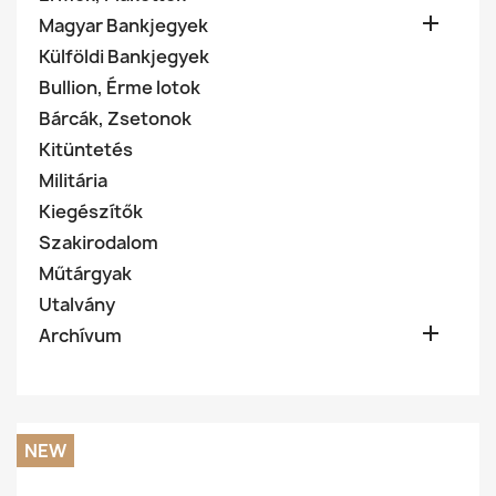

Magyar Bankjegyek
Külföldi Bankjegyek
Bullion, Érme lotok
Bárcák, Zsetonok
Kitüntetés
Militária
Kiegészítők
Szakirodalom
Műtárgyak
Utalvány

Archívum
NEW