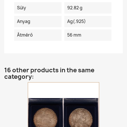
Súly
92.82 g
Anyag
Ag(.925)
Átmérő
56 mm
16 other products in the same
category: