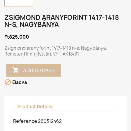
ZSIGMOND ARANYFORINT 1417-1418
N-S, NAGYBÁNYA
Ft825,000
Zsigmond aranyforint 1417-1418 n-s, Nagybánya,
Remetei(Himfi) István, VF+, AK18/31

ADD TO CART

Eladva
Product Details
Reference
260312462