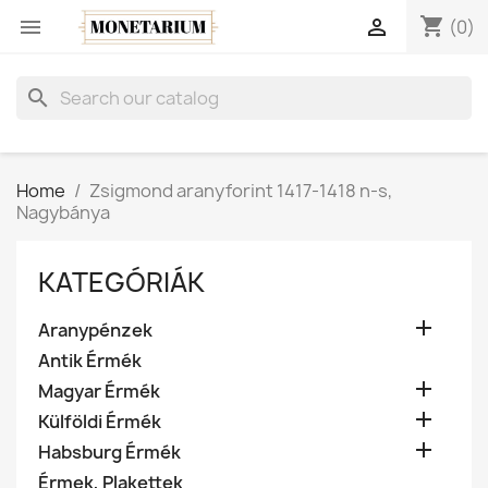
shopping_cart


(0)
search
Home
Zsigmond aranyforint 1417-1418 n-s,
Nagybánya
KATEGÓRIÁK

Aranypénzek
Antik Érmék

Magyar Érmék

Külföldi Érmék

Habsburg Érmék
Érmek, Plakettek