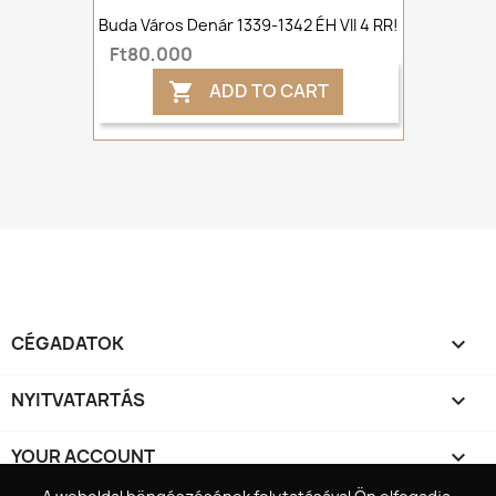
Buda Város Denár 1339-1342 ÉH VII 4 RR!
Ft80,000
ADD TO CART

CÉGADATOK

NYITVATARTÁS

YOUR ACCOUNT
