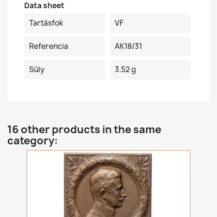
Data sheet
Tartásfok
VF
Referencia
AK18/31
Súly
3.52 g
16 other products in the same
category: