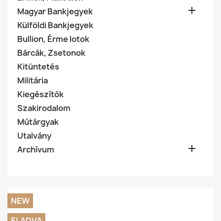

Magyar Bankjegyek
Külföldi Bankjegyek
Bullion, Érme lotok
Bárcák, Zsetonok
Kitüntetés
Militária
Kiegészítők
Szakirodalom
Műtárgyak
Utalvány

Archívum
NEW
ELADVA