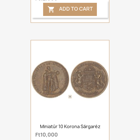
ADD TO CART

Miniatűr 10 Korona Sárgaréz
Ft10,000