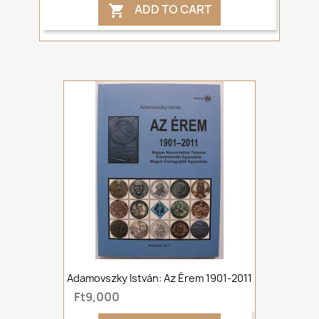
ADD TO CART

Adamovszky István: Az Érem 1901-2011
Ft9,000