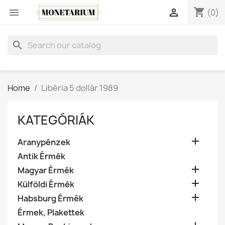
shopping_cart


(0)
search
Home
Libéria 5 dollár 1989
KATEGÓRIÁK

Aranypénzek
Antik Érmék

Magyar Érmék

Külföldi Érmék

Habsburg Érmék
Érmek, Plakettek