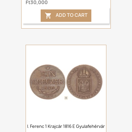
Ft30,000
ADD TO CART

I. Ferenc 1 Krajcár 1816 E Gyulafehérvár