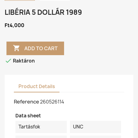
LIBÉRIA 5 DOLLÁR 1989
Ft4,000

ADD TO CART

Raktáron
Product Details
Reference
260526114
Data sheet
Tartásfok
UNC