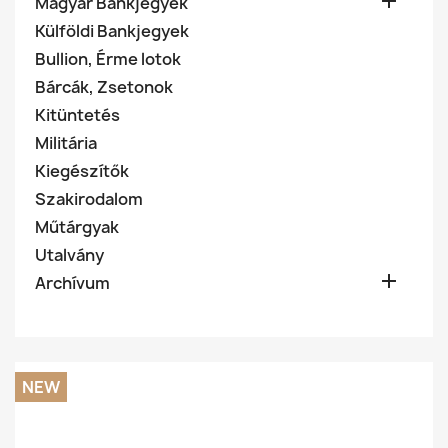

Magyar Bankjegyek
Külföldi Bankjegyek
Bullion, Érme lotok
Bárcák, Zsetonok
Kitüntetés
Militária
Kiegészítők
Szakirodalom
Műtárgyak
Utalvány

Archívum
NEW