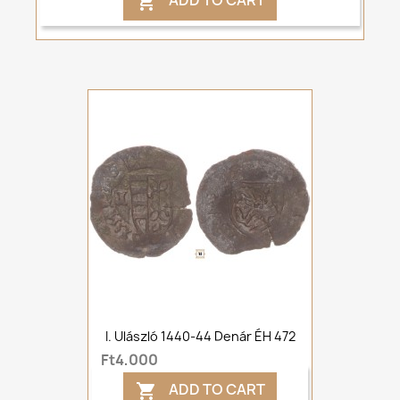
ADD TO CART

I. Ulászló 1440-44 Denár ÉH 472
Ft4,000
ADD TO CART
