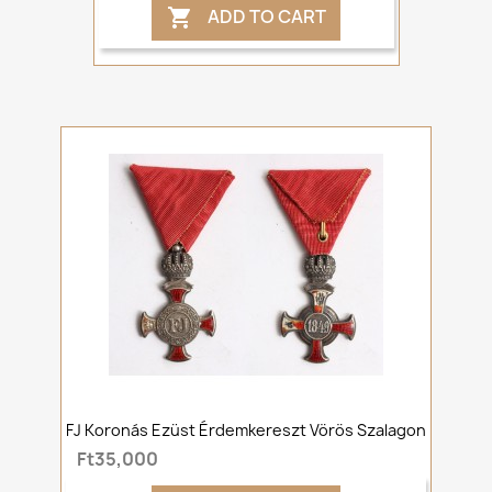
ADD TO CART

FJ Koronás Ezüst Érdemkereszt Vörös Szalagon
Ft35,000