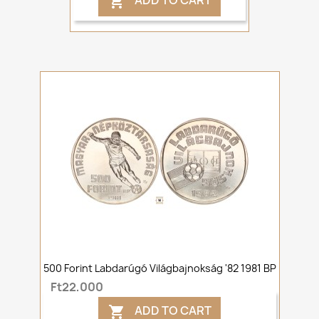
ADD TO CART

500 Forint Labdarúgó Világbajnokság '82 1981 BP
Ft22,000
ADD TO CART
