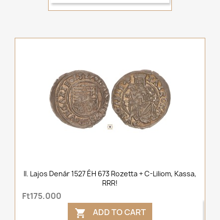
II. Lajos Denár 1527 ÉH 673 Rozetta + C-Liliom, Kassa,
RRR!
Ft175,000
ADD TO CART
