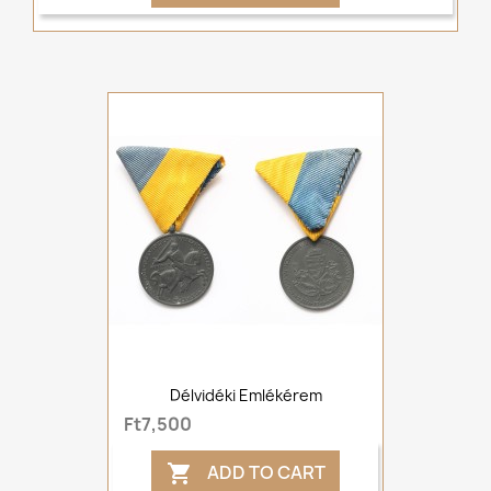
Délvidéki Emlékérem
Ft7,500
ADD TO CART
