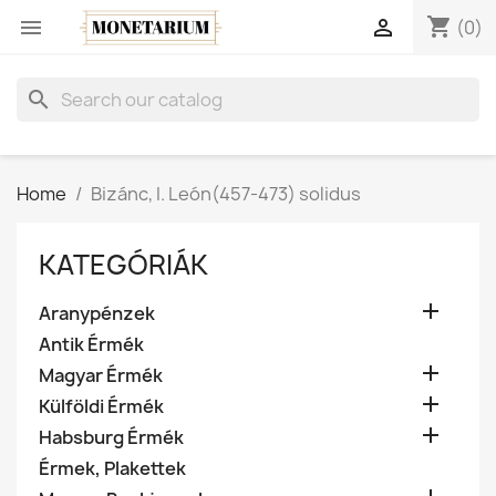
shopping_cart


(0)
search
Home
Bizánc, I. León(457-473) solidus
KATEGÓRIÁK

Aranypénzek
Antik Érmék

Magyar Érmék

Külföldi Érmék

Habsburg Érmék
Érmek, Plakettek