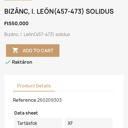
BIZÁNC, I. LEÓN(457-473) SOLIDUS
Ft550,000
Bizánc, I. León(457-473) solidus

ADD TO CART

Raktáron
Product Details
Reference
260209303
Data sheet
Tartásfok
XF