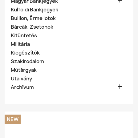

Magyar Bankjegyek
Külföldi Bankjegyek
Bullion, Érme lotok
Bárcák, Zsetonok
Kitüntetés
Militária
Kiegészítők
Szakirodalom
Műtárgyak
Utalvány

Archívum
NEW