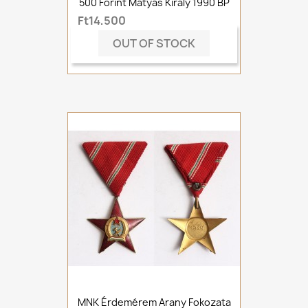
500 Forint Mátyás Király 1990 BP
Ft14,500
OUT OF STOCK
MNK Érdemérem Arany Fokozata