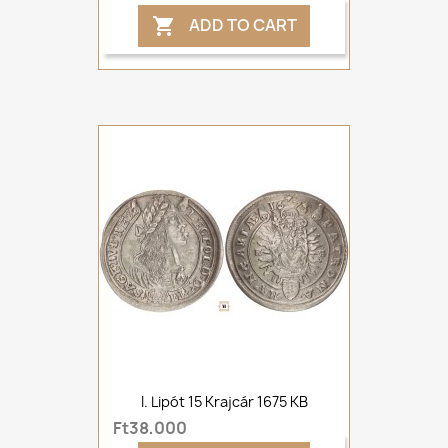
ADD TO CART

I. Lipót 15 Krajcár 1675 KB
Ft38,000