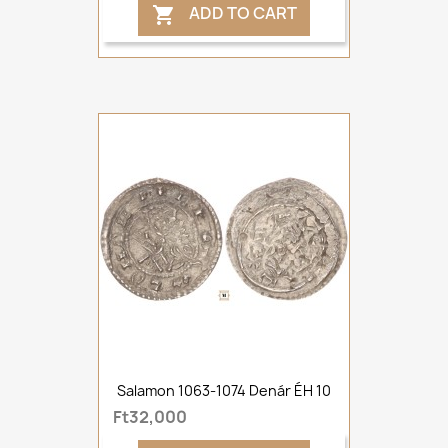
ADD TO CART

Salamon 1063-1074 Denár ÉH 10
Ft32,000