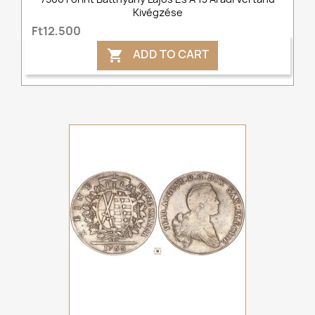
Kivégzése
Ft12,500
ADD TO CART
