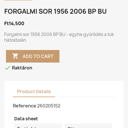
FORGALMI SOR 1956 2006 BP BU
Ft14,500
Forgalmi sor 1956 2006 BP BU - egyhe gyűrődés a tok
hátoldalán

ADD TO CART

Raktáron
Product Details
Reference
260205152
Data sheet