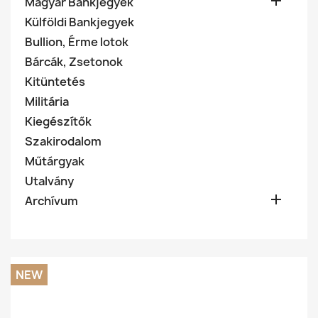

Magyar Bankjegyek
Külföldi Bankjegyek
Bullion, Érme lotok
Bárcák, Zsetonok
Kitüntetés
Militária
Kiegészítők
Szakirodalom
Műtárgyak
Utalvány

Archívum
NEW