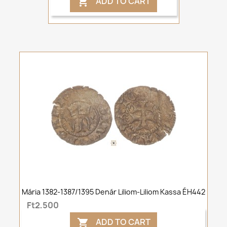
ADD TO CART

Mária 1382-1387/1395 Denár Liliom-Liliom Kassa ÉH442
Ft2,500
ADD TO CART
