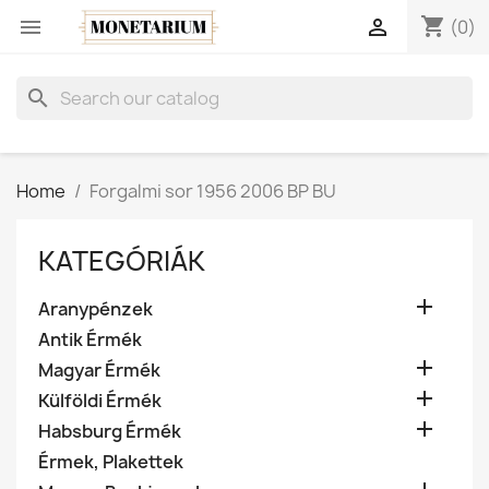
shopping_cart


(0)
search
Home
Forgalmi sor 1956 2006 BP BU
KATEGÓRIÁK

Aranypénzek
Antik Érmék

Magyar Érmék

Külföldi Érmék

Habsburg Érmék
Érmek, Plakettek