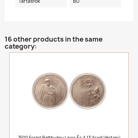
Tartásfok
BU
16 other products in the same
category:
7500 Forint Batthyány Lajos És A 13 Aradi Vértanú