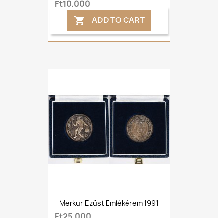
Ft10,000
ADD TO CART

Merkur Ezüst Emlékérem 1991
Ft25,000