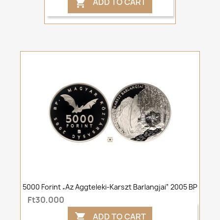
ADD TO CART

5000 Forint „Az Aggteleki-Karszt Barlangjai” 2005 BP
Ft30,000
ADD TO CART
