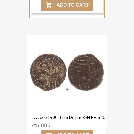
ADD TO CART

II. Ulászló 1490-1516 Denár K-H ÉH 640
Ft5,000