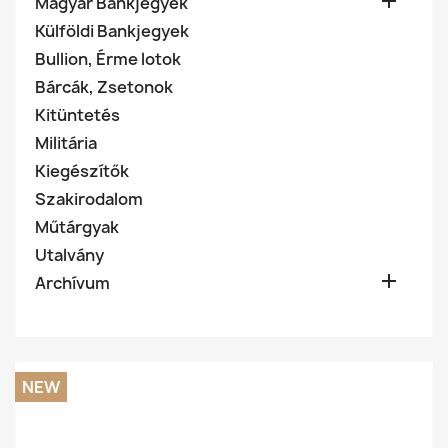

Magyar Bankjegyek
Külföldi Bankjegyek
Bullion, Érme lotok
Bárcák, Zsetonok
Kitüntetés
Militária
Kiegészítők
Szakirodalom
Műtárgyak
Utalvány

Archívum
NEW