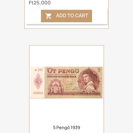
Ft25,000
ADD TO CART

5 Pengő 1939