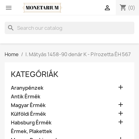
shopping_cart


(0)
search
Home
I. Mátyás 1458-90 denár K - P/rozetta ÉH 567
KATEGÓRIÁK

Aranypénzek
Antik Érmék

Magyar Érmék

Külföldi Érmék

Habsburg Érmék
Érmek, Plakettek