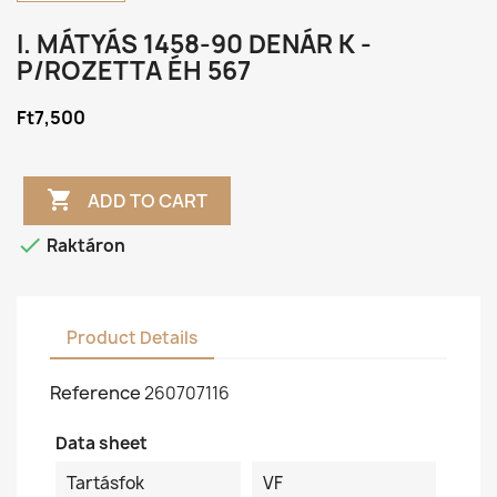
I. MÁTYÁS 1458-90 DENÁR K -
P/ROZETTA ÉH 567
Ft7,500

ADD TO CART

Raktáron
Product Details
Reference
260707116
Data sheet
Tartásfok
VF