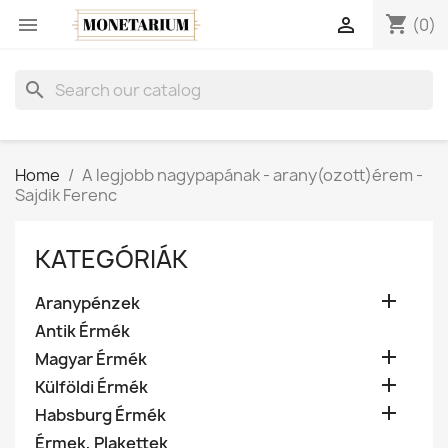
shopping_cart


(0)
search
Home
A legjobb nagypapának - arany(ozott)érem -
Sajdik Ferenc
KATEGÓRIÁK

Aranypénzek
Antik Érmék

Magyar Érmék

Külföldi Érmék

Habsburg Érmék
Érmek, Plakettek