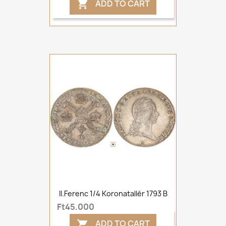
ADD TO CART

II.Ferenc 1/4 Koronatallér 1793 B
Ft45,000
ADD TO CART
