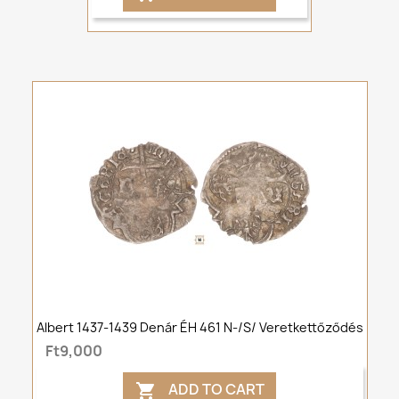
Albert 1437-1439 Denár ÉH 461 N-/S/ Veretkettőződés
Ft9,000
ADD TO CART
