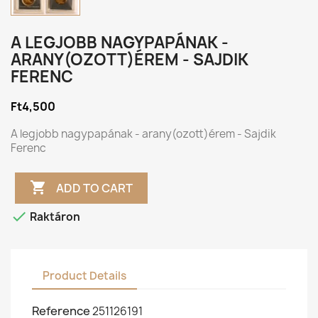
A LEGJOBB NAGYPAPÁNAK -
ARANY(OZOTT)ÉREM - SAJDIK
FERENC
Ft4,500
A legjobb nagypapának - arany(ozott)érem - Sajdik
Ferenc

ADD TO CART

Raktáron
Product Details
Reference
251126191