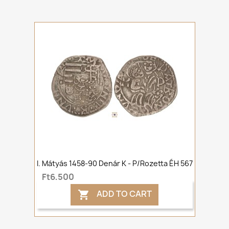
I. Mátyás 1458-90 Denár K - P/rozetta ÉH 567
Ft6,500
ADD TO CART
