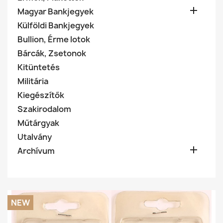

Magyar Bankjegyek
Külföldi Bankjegyek
Bullion, Érme lotok
Bárcák, Zsetonok
Kitüntetés
Militária
Kiegészítők
Szakirodalom
Műtárgyak
Utalvány

Archívum
NEW