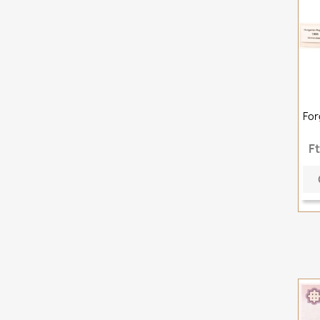
For
F