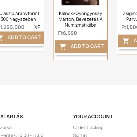
. Ulászló Aranyforint
Kálnoki-Gyöngyössy
Zsigmo
1500 Nagyszeben
Márton: Bevezetés A
Parv
Numizmatikába
t1,250,000
XF
Ft1,50
Ft6,990
ADD TO CART

A

ADD TO CART

VATARTÁS
YOUR ACCOUNT
 Zárva
Order tracking
 Péntek: 10:00 - 17:00
Sign in