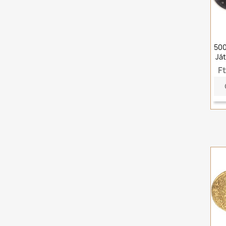
500
Ját
F