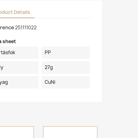
oduct Details
rence
251111022
a sheet
rtásfok
PP
ly
27g
yag
CuNi