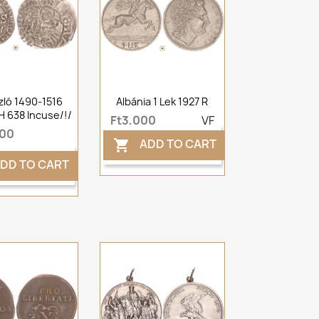
szló 1490-1516
Albánia 1 Lek 1927 R
H 638 Incuse/!/
Ft3,000
VF
000
ADD TO CART

DD TO CART