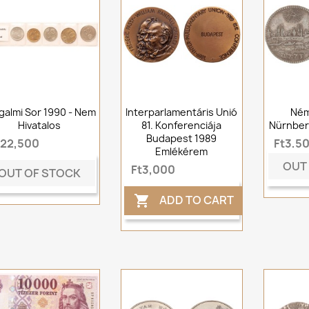
galmi Sor 1990 - Nem
Interparlamentáris Unió
Ném
Hivatalos
81. Konferenciája
Nürnberg
Budapest 1989
t22,500
Ft3,5
Emlékérem
OUT
Ft3,000
OUT OF STOCK
ADD TO CART
