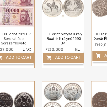
0000 Forint 2021 HP
500 Forint Mátyás Király
II. Ulá
Sorozat 2db
- Beatrix Királyné 1990
Denár É
Sorszámkövető
BP
Ft12,
t27,000
UNC
Ft30,000
BU
A

ADD TO CART
ADD TO CART

