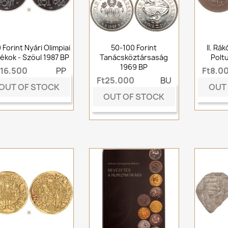
 Forint Nyári Olimpiai
50-100 Forint
II. Rá
ékok - Szöul 1987 BP
Tanácsköztársaság
Poltu
1969 BP
t16,500
PP
Ft8,0
Ft25,000
BU
OUT OF STOCK
OUT
OUT OF STOCK