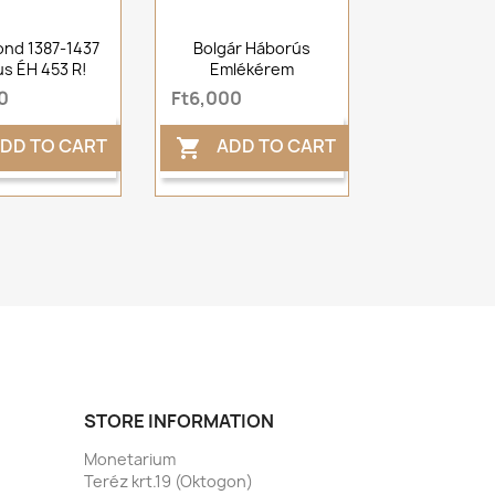
nd 1387-1437
Bolgár Háborús
us ÉH 453 R!
Emlékérem
0
Ft6,000
DD TO CART
ADD TO CART

STORE INFORMATION
Monetarium
Teréz krt.19 (Oktogon)