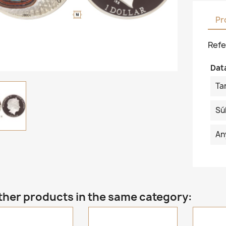
Pr
Refe
Dat
Ta
Sú
An
ther products in the same category: