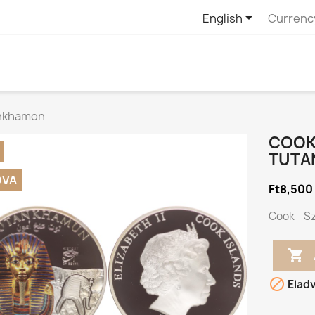

English
Currenc
ankhamon
COOK 
TUTA
DVA
Ft8,500
Cook - S


Elad