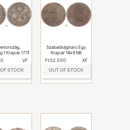
etország,
Szabadságharc Egy
 1 Krajcár 1773
Krajcár 1849 NB
00
VF
Ft32,500
XF
 OF STOCK
OUT OF STOCK