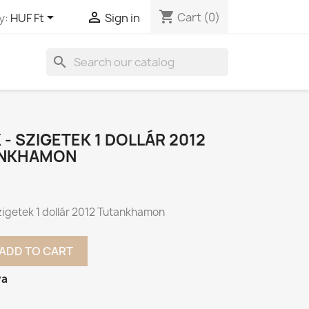
shopping_cart


Cart
(0)
y:
HUF Ft
Sign in
search
- SZIGETEK 1 DOLLÁR 2012
NKHAMON
zigetek 1 dollár 2012 Tutankhamon
ADD TO CART
va