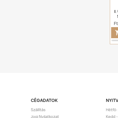
II
F
CÉGADATOK
NYIT
Szállítás
Hétfő:
Jogi Nyilatkozat
Kedd -