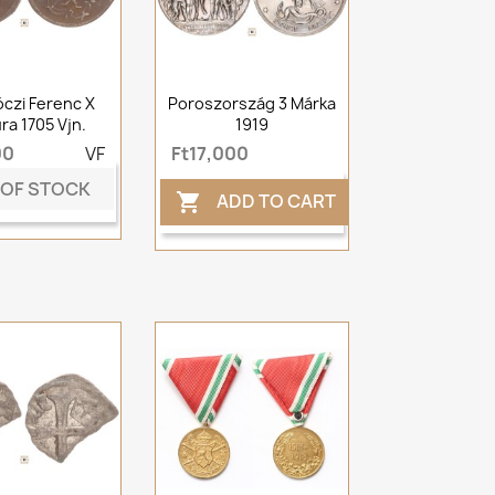
kóczi Ferenc X
Poroszország 3 Márka
ra 1705 Vjn.
1919
00
VF
Ft17,000
 OF STOCK
ADD TO CART
