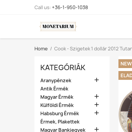
Call us:
+36-1-950-1038
Home
Cook - Szigetek 1 dollár 2012 Tut
NEW
KATEGÓRIÁK
ELA

Aranypénzek
Antik Érmék

Magyar Érmék

Külföldi Érmék

Habsburg Érmék
Érmek, Plakettek

Magyar Bankjegyek