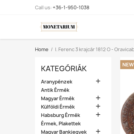
Call us:
+36-1-950-1038
Home
I. Ferenc 3 krajcár 1812 O - Oravic
NEW
KATEGÓRIÁK

Aranypénzek
Antik Érmék

Magyar Érmék

Külföldi Érmék

Habsburg Érmék
Érmek, Plakettek

Magyar Bankjegyek