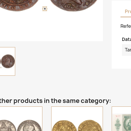
Pr
Refe
Dat
Ta
ther products in the same category: