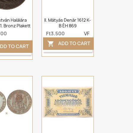
stván Halálára
II. Mátyás Denár 1612 K-
31. Bronz Plakett
B ÉH 869
000
Ft3,500
VF
ADD TO CART

DD TO CART