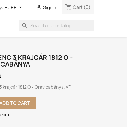
shopping_cart


Cart
(0)
y:
HUF Ft
Sign in
search
RENC 3 KRAJCÁR 1812 O -
ICABÁNYA
0
 3 krajcár 1812 O - Oravicabánya, VF+
ADD TO CART
áron