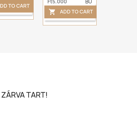
Ft5,000
BU
DD TO CART
ADD TO CART

 ZÁRVA TART!