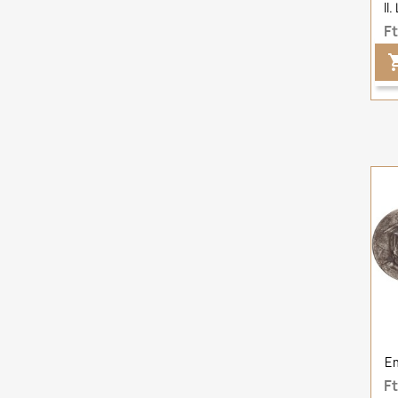
II
F
E
F