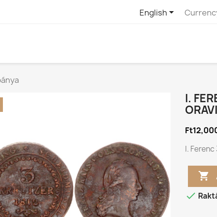

English
Currenc
abánya
I. FE
ORAV
Ft12,00
I. Ferenc


Rakt