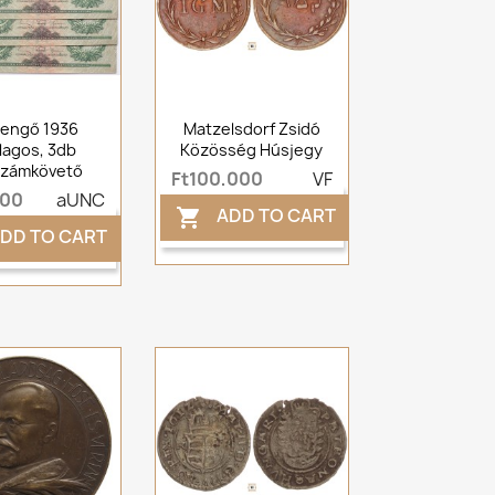
Pengő 1936
Matzelsdorf Zsidó
llagos, 3db
Közösség Húsjegy
számkövető
Ft100,000
VF
000
aUNC
ADD TO CART

DD TO CART