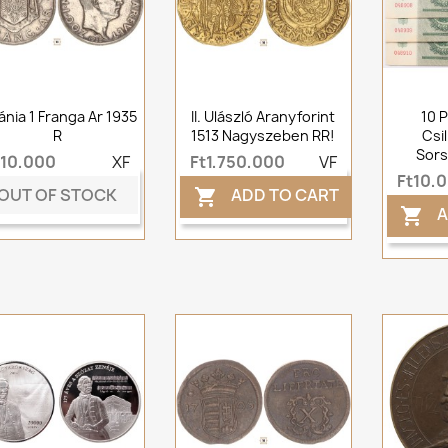
ánia 1 Franga Ar 1935
II. Ulászló Aranyforint
10 
R
1513 Nagyszeben RR!
Csi
Sor
t10,000
XF
Ft1,750,000
VF
Ft10,
OUT OF STOCK
ADD TO CART

A
