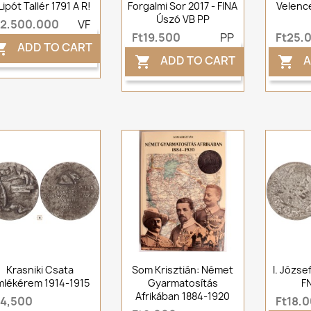
. Lipót Tallér 1791 A R!
Forgalmi Sor 2017 - FINA
Velenc
Úszó VB PP
t2,500,000
VF
Ft19,500
PP
Ft25,
ADD TO CART

ADD TO CART
A


Krasniki Csata
Som Krisztián: Német
I. Józse
mlékérem 1914-1915
Gyarmatosítás
F
Afrikában 1884-1920
t4,500
Ft18,