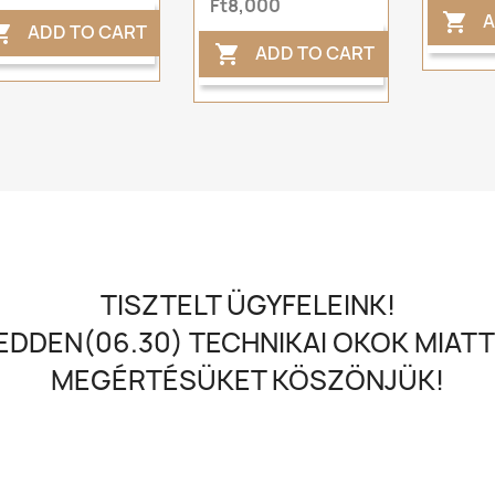
Ft8,000
A

ADD TO CART

ADD TO CART

TISZTELT ÜGYFELEINK!
DDEN(06.30) TECHNIKAI OKOK MIATT
MEGÉRTÉSÜKET KÖSZÖNJÜK!