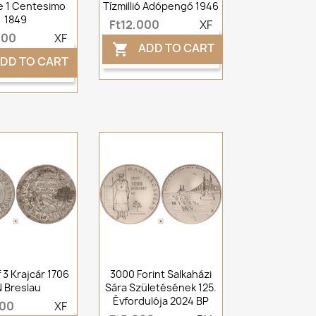
e 1 Centesimo
Tízmillió Adópengő 1946
1849
Ft12,000
XF
000
XF
ADD TO CART

DD TO CART
f 3 Krajcár 1706
3000 Forint Salkaházi
N Breslau
Sára Születésének 125.
Évfordulója 2024 BP
000
XF