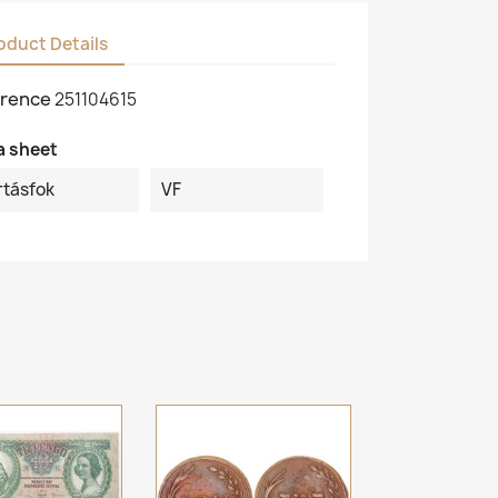
oduct Details
rence
251104615
a sheet
rtásfok
VF