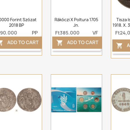
0000 Forint Szózat
Rákóczi X Poltura 1705
Tisza I
2018 BP
Jn.
1918. X. 
t90,000
PP
Ft385,000
VF
Ft24,
ADD TO CART
ADD TO CART


A
