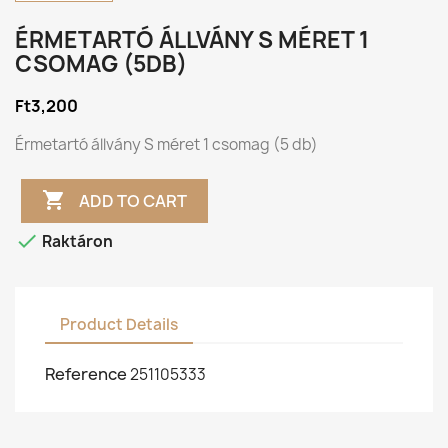
ÉRMETARTÓ ÁLLVÁNY S MÉRET 1
CSOMAG (5DB)
Ft3,200
Érmetartó állvány S méret 1 csomag (5 db)

ADD TO CART

Raktáron
Product Details
Reference
251105333