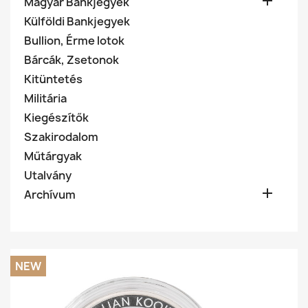

Magyar Bankjegyek
Külföldi Bankjegyek
Bullion, Érme lotok
Bárcák, Zsetonok
Kitüntetés
Militária
Kiegészítők
Szakirodalom
Műtárgyak
Utalvány

Archívum
NEW