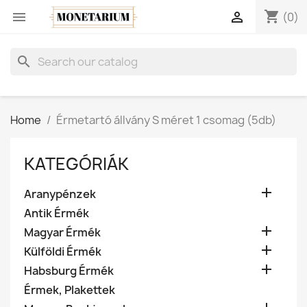
shopping_cart


(0)
search
Home
Érmetartó állvány S méret 1 csomag (5db)
KATEGÓRIÁK

Aranypénzek
Antik Érmék

Magyar Érmék

Külföldi Érmék

Habsburg Érmék
Érmek, Plakettek