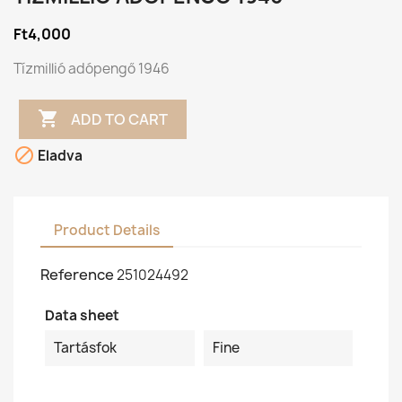
Ft4,000
Tízmillió adópengő 1946

ADD TO CART

Eladva
Product Details
Reference
251024492
Data sheet
Tartásfok
Fine