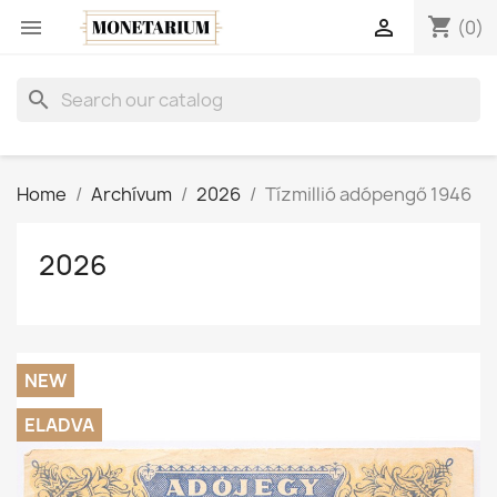
shopping_cart


(0)
search
Home
Archívum
2026
Tízmillió adópengő 1946
2026
NEW
ELADVA